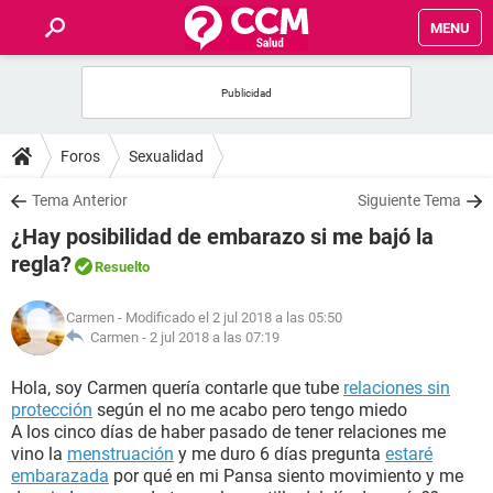
MENU
INICIO
FOROS
Foros
Sexualidad
SALUD
Tema Anterior
Siguiente Tema
¿Hay posibilidad de embarazo si me bajó la
FAMILIA
regla?
Resuelto
NUTRICIÓN
Carmen
- Modificado el 2 jul 2018 a las 05:50
Carmen -
2 jul 2018 a las 07:19
BIENESTAR
Hola, soy Carmen quería contarle que tube
relaciones sin
protección
según el no me acabo pero tengo miedo
SEXUALIDAD
A los cinco días de haber pasado de tener relaciones me
vino la
menstruación
y me duro 6 días pregunta
estaré
embarazada
por qué en mi Pansa siento movimiento y me
GLOSARIO