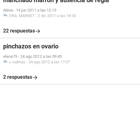
manchado marron y ausencia de regla
Alexa
-
14 jun 2011 a las 12:15
DRA. MARNET
-
2 dic 2011 a las 18:34
22 respuestas
pinchazos en ovario
elena79
-
24 ago 2012 a las 09:45
c-salinas
-
24 ago 2012 a las 17:07
2 respuestas