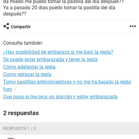
da miedo me puedo tomar la pastilla del día después??
Ya a pasado 20 dias puedo tomar la pastilla del día
después??
Compartir
Consulta también:
¿Hay posibilidad de embarazo si me bajó la regla?
Se puede estar embarazada y tener la regla
Cómo adelantar la regla
Como retrasar la regla
Tomo pastillas anticonceptivas y no me ha bajado la regla
foro
✓
Que pasa si me pica un alacrán y estoy embarazada
2 respuestas
RESPUESTA 1 / 2