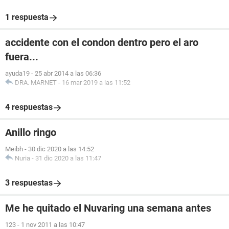
1 respuesta
accidente con el condon dentro pero el aro
fuera...
ayuda19
-
25 abr 2014 a las 06:36
DRA. MARNET
-
16 mar 2019 a las 11:52
4 respuestas
Anillo ringo
Meibh
-
30 dic 2020 a las 14:52
Nuria
-
31 dic 2020 a las 11:47
3 respuestas
Me he quitado el Nuvaring una semana antes
123
-
1 nov 2011 a las 10:47