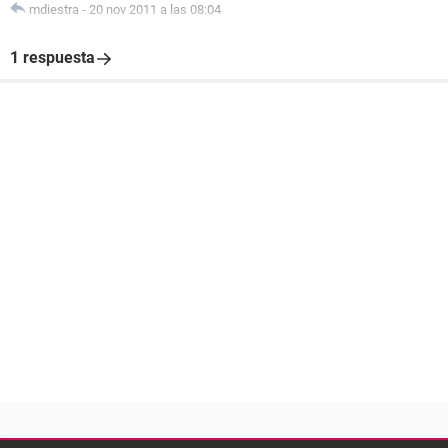
mdiestra
-
20 nov 2011 a las 08:04
1 respuesta