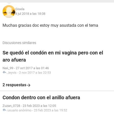
Gisela
8 jul 2018 a las 18:08
Muchas gracias doc estoy muy asustada con el tema
Discusiones similares
Se quedó el condón en mi vagina pero con el
aro afuera
Naii_99
-
27 oct 2017 a las 01:46
Jeyvis
-
2 nov 2017 a las 22:53
2 respuestas
Condon dentro con el anillo afuera
Zuzan_0728
-
23 feb 2023 a las 12:05
usuario anónimo
-
23 feb 2023 a las 19:52