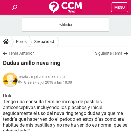
MENU
INICIO
FOROS
Foros
Sexualidad
SALUD
Tema Anterior
Siguiente Tema
Dudas anillo nuva ring
FAMILIA
Gisela
- 8 jul 2018 a las 16:51
NUTRICIÓN
Gisela -
8 jul 2018 a las 18:08
Hola,
BIENESTAR
Tengo una consulta termine mi caja de pastillas
anticonceptivas incluyendo los placebos y inicié
SEXUALIDAD
seguidamente el uso del nuva ring tengo dudas ya que me
tendría que haber venido el periodo en estos días como era
habitue de mis pastillas y no me ha venido es normal que se
GLOSARIO
retrase todo?