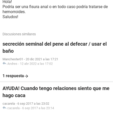
Hola!
Podría ser una fisura anal o en todo caso podría tratarse de
hemorroides.
Saludos!
Discusiones similares
secreción seminal del pene al defecar / usar el
baño
Manchester01
-
20 dic 2021 a las 17:21
Andres
-
12 abr 2022 a las 17:02
1 respuesta
AYUDA! Cuando tengo relaciones siento que me
hago caca
cacarela
-
6 sep 2017 a las 23:02
cacarela
-
6 sep 2017 a las 23:14