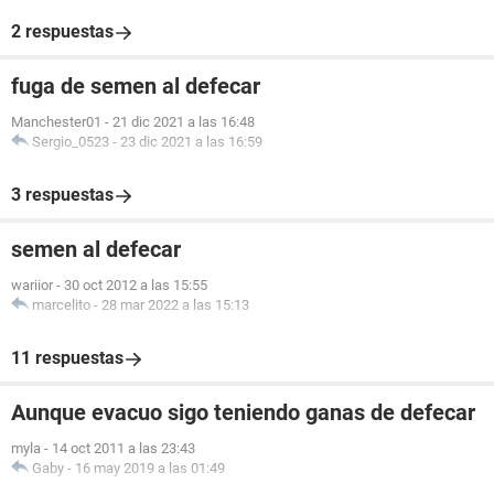
2 respuestas
fuga de semen al defecar
Manchester01
-
21 dic 2021 a las 16:48
Sergio_0523
-
23 dic 2021 a las 16:59
3 respuestas
semen al defecar
wariior
-
30 oct 2012 a las 15:55
marcelito
-
28 mar 2022 a las 15:13
11 respuestas
Aunque evacuo sigo teniendo ganas de defecar
myla
-
14 oct 2011 a las 23:43
Gaby
-
16 may 2019 a las 01:49