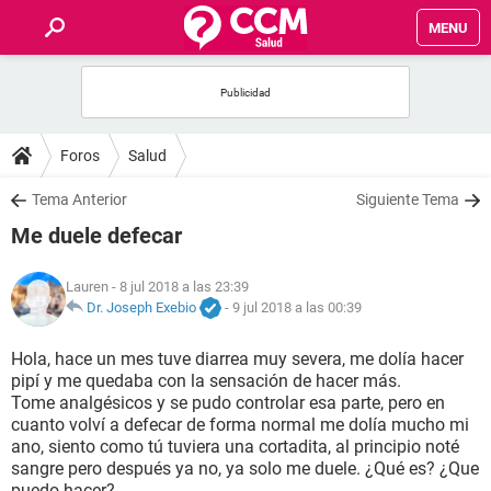
MENU
INICIO
FOROS
Foros
Salud
SALUD
Tema Anterior
Siguiente Tema
Me duele defecar
FAMILIA
Lauren
- 8 jul 2018 a las 23:39
NUTRICIÓN
Dr. Joseph Exebio
-
9 jul 2018 a las 00:39
Hola, hace un mes tuve diarrea muy severa, me dolía hacer
BIENESTAR
pipí y me quedaba con la sensación de hacer más.
Tome analgésicos y se pudo controlar esa parte, pero en
SEXUALIDAD
cuanto volví a defecar de forma normal me dolía mucho mi
ano, siento como tú tuviera una cortadita, al principio noté
sangre pero después ya no, ya solo me duele. ¿Qué es? ¿Que
GLOSARIO
puedo hacer?