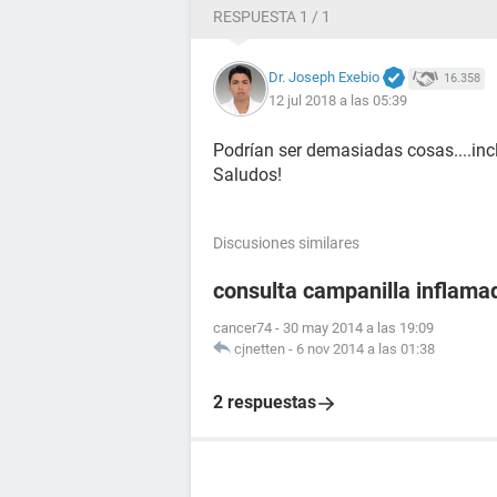
RESPUESTA 1 / 1
Dr. Joseph Exebio
16.358
12 jul 2018 a las 05:39
Podrían ser demasiadas cosas....in
Saludos!
Discusiones similares
consulta campanilla inflama
cancer74
-
30 may 2014 a las 19:09
cjnetten
-
6 nov 2014 a las 01:38
2 respuestas