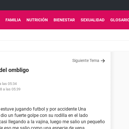
FAMILIA
NUTRICIÓN
BIENESTAR
SEXUALIDAD
GLOSARI
Siguiente Tema
 del ombligo
a las 05:34
18 a las 05:39
stuve jugando futbol y por accidente Una
o un fuerte golpe con su rodilla en el lado
asi llegando a la vajina, luego me salio un pequeño
de eso me salio como una especie de vena