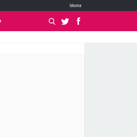
Idioma
O