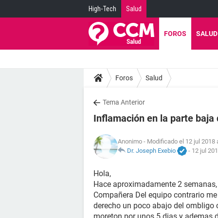
High-Tech
Salud
FOROS
SALUD
Foros
Salud
Tema Anterior
Inflamación en la parte baja
Anonimo
- Modificado el 12 jul 2018 
Dr. Joseph Exebio
-
12 jul 20
Hola,
Hace aproximadamente 2 semanas, e
Compañera Del equipo contrario me di
derecho un poco abajo del ombligo c
moreton por unos 5 dias y ademas 