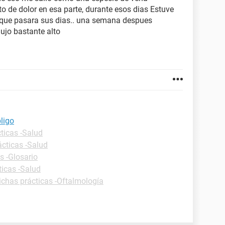
o de dolor en esa parte, durante esos dias Estuve
e que pasara sus dias.. una semana despues
ujo bastante alto
ligo
ticas -Salud
ácticas -Salud
s -Glosario
ticas -Salud
ichas prácticas -Oftalmología