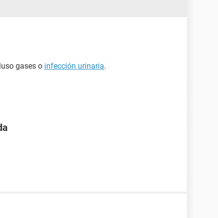
cluso gases o
infección urinaria
.
da