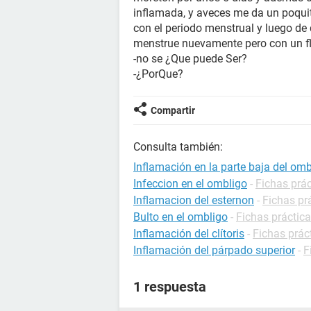
inflamada, y aveces me da un poquit
con el periodo menstrual y luego d
menstrue nuevamente pero con un fl
-no se ¿Que puede Ser?
-¿PorQue?
Compartir
Consulta también:
Inflamación en la parte baja del omb
Infeccion en el ombligo
-
Fichas prác
Inflamacion del esternon
-
Fichas pr
Bulto en el ombligo
-
Fichas práctica
Inflamación del clítoris
-
Fichas prác
Inflamación del párpado superior
-
F
1 respuesta