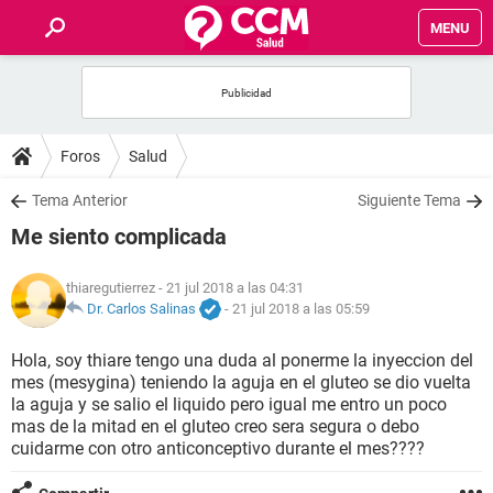
MENU
INICIO
FOROS
Foros
Salud
SALUD
Tema Anterior
Siguiente Tema
Me siento complicada
FAMILIA
thiaregutierrez
- 21 jul 2018 a las 04:31
NUTRICIÓN
Dr. Carlos Salinas
-
21 jul 2018 a las 05:59
Hola, soy thiare tengo una duda al ponerme la inyeccion del
BIENESTAR
mes (mesygina) teniendo la aguja en el gluteo se dio vuelta
la aguja y se salio el liquido pero igual me entro un poco
SEXUALIDAD
mas de la mitad en el gluteo creo sera segura o debo
cuidarme con otro anticonceptivo durante el mes????
GLOSARIO