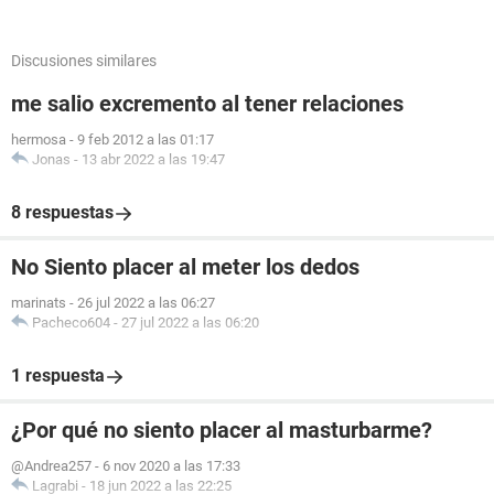
Discusiones similares
me salio excremento al tener relaciones
hermosa
-
9 feb 2012 a las 01:17
Jonas
-
13 abr 2022 a las 19:47
8 respuestas
No Siento placer al meter los dedos
marinats
-
26 jul 2022 a las 06:27
Pacheco604
-
27 jul 2022 a las 06:20
1 respuesta
¿Por qué no siento placer al masturbarme?
@Andrea257
-
6 nov 2020 a las 17:33
Lagrabi
-
18 jun 2022 a las 22:25