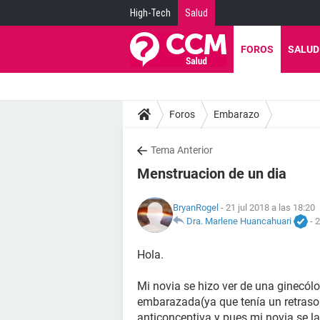
High-Tech
Salud
FOROS
SALUD
Foros
Embarazo
Tema Anterior
Menstruacion de un dia
BryanRogel
- 21 jul 2018 a las 18:20
Dra. Marlene Huancahuari
-
2
Hola.
Mi novia se hizo ver de una ginecólog
embarazada(ya que tenía un retraso 
anticonceptiva y pues mi novia se l