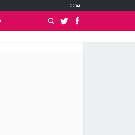
Idioma
O