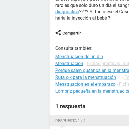
raro es que solo duro un día el sang
diagnóstico
???? Si fuera ese el Ca
haría la inyección al bebé ?
Compartir
Consulta también:
Menstruacion de un dia
Menstruación
-
Fichas prácticas -Sa
Porque salen gusanos en la menstr
Ruta c-k para la menstruación
✓
-
Fo
Menstruacion en el embarazo
-
Fich
Lombriz pequeña en la menstruació
1 respuesta
RESPUESTA 1 / 1