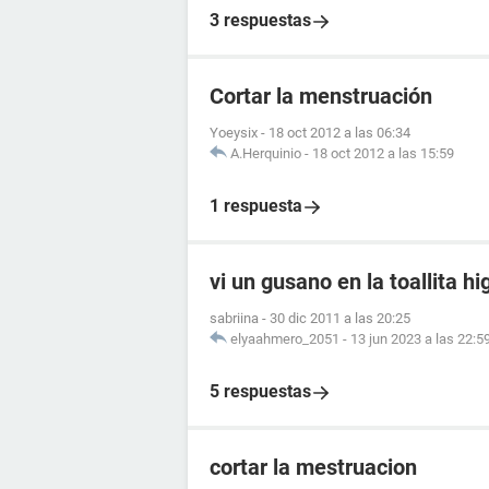
3 respuestas
Cortar la menstruación
Yoeysix
-
18 oct 2012 a las 06:34
A.Herquinio
-
18 oct 2012 a las 15:59
1 respuesta
vi un gusano en la toallita hi
sabriina
-
30 dic 2011 a las 20:25
elyaahmero_2051
-
13 jun 2023 a las 22:5
5 respuestas
cortar la mestruacion