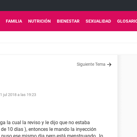
FAMILIA
NUTRICIÓN
BIENESTAR
SEXUALIDAD
GLOSARI
Siguiente Tema
1 jul 2018 a las 19:23
a la cual la reviso y le dijo que no estaba
de 10 días ), entonces le mando la inyección
a puso ese mismo dia pero está menstruando , lo