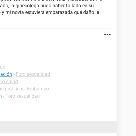
rado, la ginecóloga pudo haber fallado en su
so y mi novia estuviera embarazada qué daño le
lud
uación
-
Foro sexualidad
ro salud
as prácticas -Embarazo
n
-
Foro sexualidad