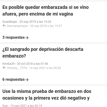
Es posible quedar embarazada si se vino
afuera, pero encima de mi vagina
Guadalupe
-
25 sep 2019 a las 15:24
Hermanamayor
-
25 sep 2019 a las 15:57
3 respuestas
¿El sangrado por deprivación descarta
embarazo?
KimSa29
-
30 oct 2018 a las 01:56
Victoria__7274
-
14 sep 2021 a las 00:42
6 respuestas
Use la misma prueba de embarazo en dos
ocasiones y la primera vez dió negativo y
Dan
-
13 sep 2021 a las 02:19