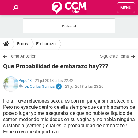
MENU
INICIO
FOROS
Foros
Embarazo
SALUD
Tema Anterior
Siguiente Tema
Que Probabilidad de embarazo hay???
FAMILIA
Pepo43
- 21 jul 2018 a las 22:42
NUTRICIÓN
Dr. Carlos Salinas
-
21 jul 2018 a las 23:20
Hola, Tuve relaciones sexuales con mi pareja sin protección.
BIENESTAR
Pero no eyacule dentro de ella siempre que cambiábamos de
pose o lugar yo me aseguraba de que no hubiese líquido de
SEXUALIDAD
semen metiendo mis dedos en su vagina y no había ningúna
sustancia (semen ) cual es la probabilidad de embarazo?
Espero respuesta porfavor
GLOSARIO