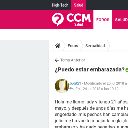
High-Tech
Salud
FOROS
SALUD
Foros
Sexualidad
Tema Anterior
¿Puedo estar embarazada?
Judit21
- Modificado el 25 jul 2018 a
Ely -
24 jul 2018 a las 19:12
Hola me llamo judy y tengo 21 años,
mayo, y después de unos días me ha 
engordado ,mis pechos han cambiado
julio me ha vuelto a bajar la regla 
embarazo y ha dado negativo, aunque