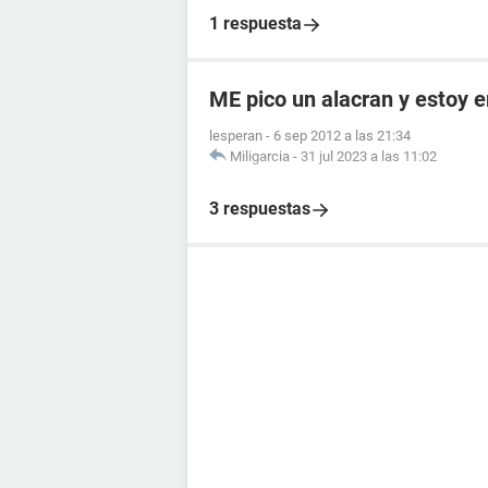
1 respuesta
ME pico un alacran y estoy
lesperan
-
6 sep 2012 a las 21:34
Miligarcia
-
31 jul 2023 a las 11:02
3 respuestas