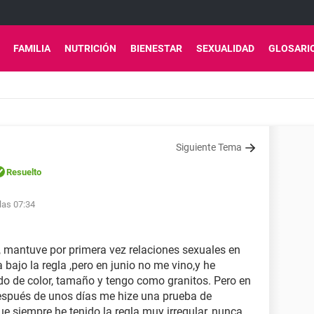
FAMILIA
NUTRICIÓN
BIENESTAR
SEXUALIDAD
GLOSARI
Siguiente Tema
Resuelto
 las 07:34
 mantuve por primera vez relaciones sexuales en
bajo la regla ,pero en junio no me vino,y he
 de color, tamaño y tengo como granitos. Pero en
,después de unos días me hize una prueba de
 siempre he tenido la regla muy irregular, nunca