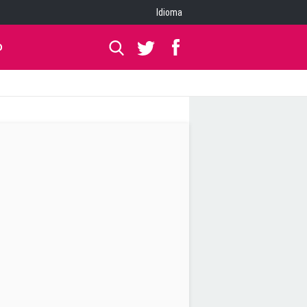
Idioma
O