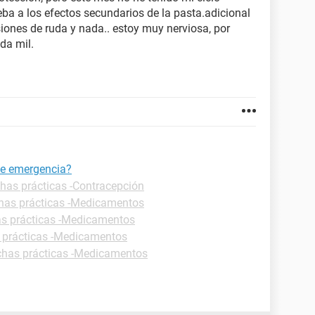
deba a los efectos secundarios de la pasta.adicional
iones de ruda y nada.. estoy muy nerviosa, por
da mil.
de emergencia?
chas prácticas -Contracepción
has prácticas -Medicamentos
as prácticas -Medicamentos
 prácticas -Medicamentos
chas prácticas -Medicamentos