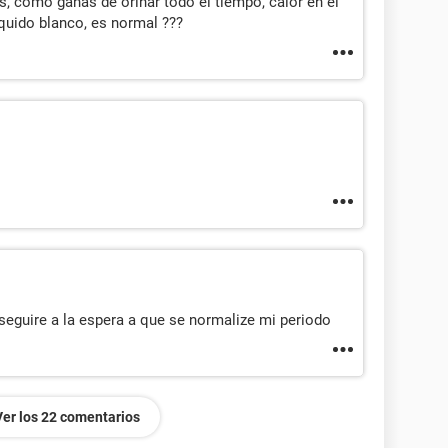
, como ganas de orinar todo el tiempo, calor en el
iquido blanco, es normal ???
 seguire a la espera a que se normalize mi periodo
Ver los 22 comentarios