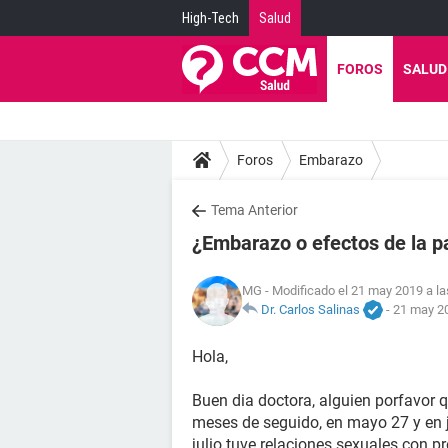
High-Tech
Salud
FOROS
SALUD
Foros
Embarazo
Tema Anterior
¿Embarazo o efectos de la p
MG
- Modificado el 21 may 2019 a la
Dr. Carlos Salinas
-
21 may 20
Hola,
Buen dia doctora, alguien porfavor 
meses de seguido, en mayo 27 y en j
julio tuve relaciones sexuales con p