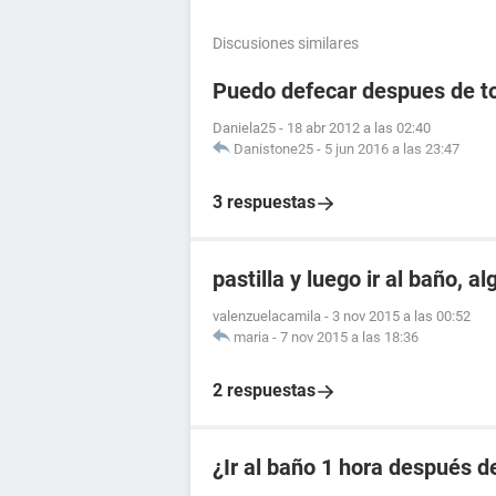
Discusiones similares
Puedo defecar despues de to
Daniela25
-
18 abr 2012 a las 02:40
Danistone25
-
5 jun 2016 a las 23:47
3 respuestas
pastilla y luego ir al baño, a
valenzuelacamila
-
3 nov 2015 a las 00:52
maria
-
7 nov 2015 a las 18:36
2 respuestas
¿Ir al baño 1 hora después de