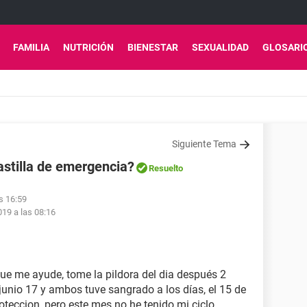
FAMILIA
NUTRICIÓN
BIENESTAR
SEXUALIDAD
GLOSARI
Siguiente Tema
astilla de emergencia?
Resuelto
s 16:59
19 a las 08:16
que me ayude, tome la pildora del dia después 2
unio 17 y ambos tuve sangrado a los días, el 15 de
roteccion, pero este mes no he tenido mi ciclo