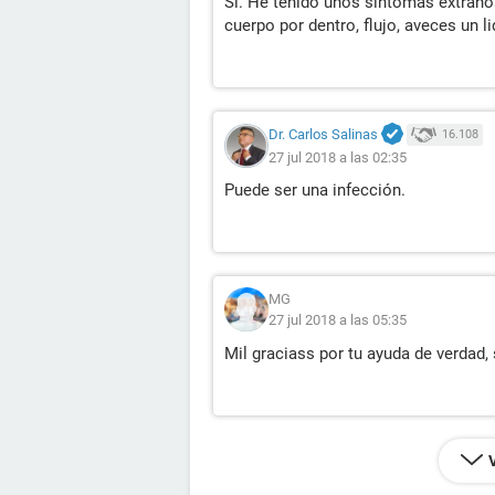
Si. He tenido unos sintomas extraños
cuerpo por dentro, flujo, aveces un l
Dr. Carlos Salinas
16.108
27 jul 2018 a las 02:35
Puede ser una infección.
MG
27 jul 2018 a las 05:35
Mil graciass por tu ayuda de verdad,