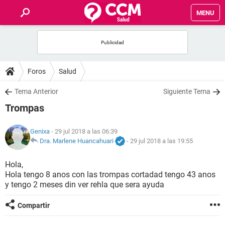
MENU
INICIO
FOROS
Foros
Salud
SALUD
Tema Anterior
Siguiente Tema
Trompas
FAMILIA
Genixa
- 29 jul 2018 a las 06:39
NUTRICIÓN
Dra. Marlene Huancahuari
-
29 jul 2018 a las 19:55
Hola,
BIENESTAR
Hola tengo 8 anos con las trompas cortadad tengo 43 anos
y tengo 2 meses din ver rehla que sera ayuda
SEXUALIDAD
Compartir
GLOSARIO