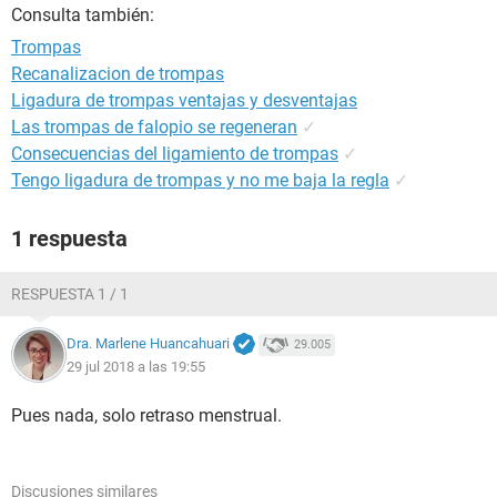
Consulta también:
Trompas
Recanalizacion de trompas
Ligadura de trompas ventajas y desventajas
Las trompas de falopio se regeneran
✓
Consecuencias del ligamiento de trompas
✓
Tengo ligadura de trompas y no me baja la regla
✓
1 respuesta
RESPUESTA 1 / 1
Dra. Marlene Huancahuari
29.005
29 jul 2018 a las 19:55
Pues nada, solo retraso menstrual.
Discusiones similares