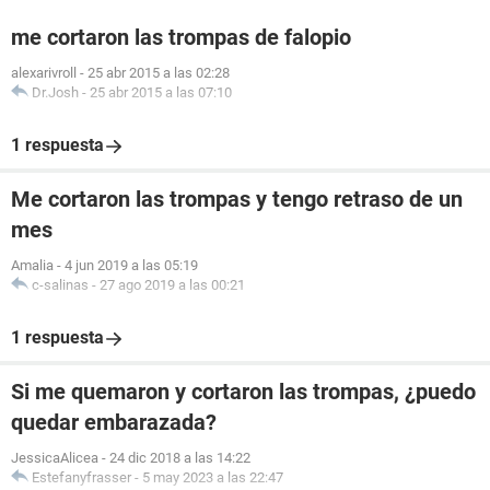
me cortaron las trompas de falopio
alexarivroll
-
25 abr 2015 a las 02:28
Dr.Josh
-
25 abr 2015 a las 07:10
1 respuesta
Me cortaron las trompas y tengo retraso de un
mes
Amalia
-
4 jun 2019 a las 05:19
c-salinas
-
27 ago 2019 a las 00:21
1 respuesta
Si me quemaron y cortaron las trompas, ¿puedo
quedar embarazada?
JessicaAlicea
-
24 dic 2018 a las 14:22
Estefanyfrasser
-
5 may 2023 a las 22:47