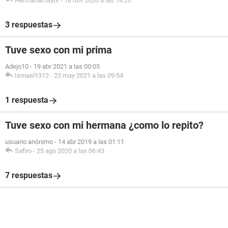
Hermanamayor
-
18 nov 2020 a las 14:20
3 respuestas
Tuve sexo con mi prima
Adejo10
-
19 abr 2021 a las 00:05
Ismael1312
-
23 may 2021 a las 09:54
1 respuesta
Tuve sexo con mi hermana ¿como lo repito?
usuario anónimo
-
14 abr 2019 a las 01:11
Safiro
-
25 ago 2020 a las 06:43
7 respuestas