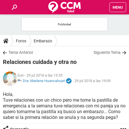
MENU
INICIO
FOROS
Foros
Embarazo
SALUD
Tema Anterior
Siguiente Tema
Relaciones cuidada y otra no
FAMILIA
Suri
- 29 jul 2018 a las 15:35
NUTRICIÓN
Dra. Marlene Huancahuari
-
29 jul 2018 a las 19:09
Hola,
BIENESTAR
Tuve relaciones con un chico pero me tome la pastilla de
emergencia a la semana tuve relaciones con mi pareja ya no
SEXUALIDAD
quiero tomarme la pastilla xq busco un embarazo... Como
saber si la primera relación se anula y na segunda pega?
GLOSARIO