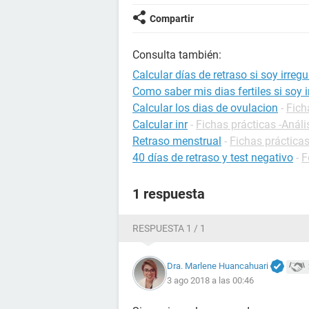
Compartir
Consulta también:
Calcular días de retraso si soy irregu
Como saber mis dias fertiles si soy i
Calcular los dias de ovulacion
-
Fich
Calcular inr
-
Fichas prácticas -Análi
Retraso menstrual
-
Fichas prácticas
40 días de retraso y test negativo
-
F
1 respuesta
RESPUESTA 1 / 1
Dra. Marlene Huancahuari
3 ago 2018 a las 00:46