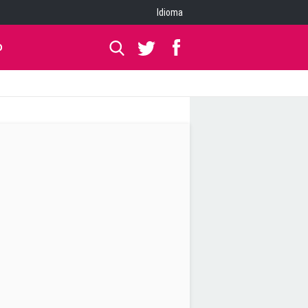
Idioma
O