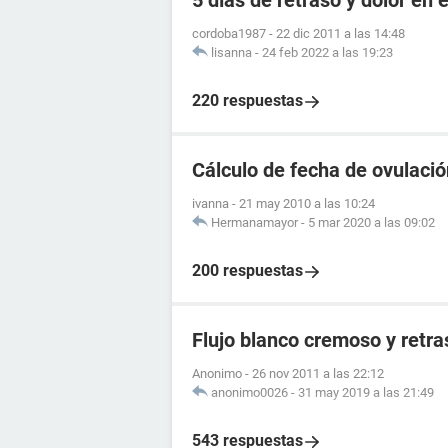
5 días de retraso y dolor en e
cordoba1987
-
22 dic 2011 a las 14:48
lisanna
-
24 feb 2022 a las 19:23
220 respuestas
Cálculo de fecha de ovulación
ivanna
-
21 may 2010 a las 10:24
Hermanamayor
-
5 mar 2020 a las 09:02
200 respuestas
Flujo blanco cremoso y retr
Anonimo
-
26 nov 2011 a las 22:12
anonimo0026
-
31 may 2019 a las 21:49
543 respuestas