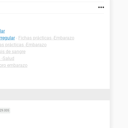
lar
rregular
-
Fichas prácticas -Embarazo
as prácticas -Embarazo
sis de sangre
 -Salud
oro embarazo
29.005