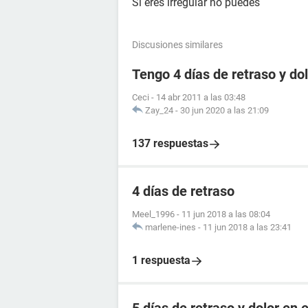
Si eres irregular no puedes
Discusiones similares
Tengo 4 días de retraso y d
Ceci
-
14 abr 2011 a las 03:48
Zay_24
-
30 jun 2020 a las 21:09
137 respuestas
4 días de retraso
Meel_1996
-
11 jun 2018 a las 08:04
marlene-ines
-
11 jun 2018 a las 23:41
1 respuesta