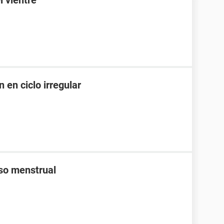
l vientre
 en ciclo irregular
aso menstrual