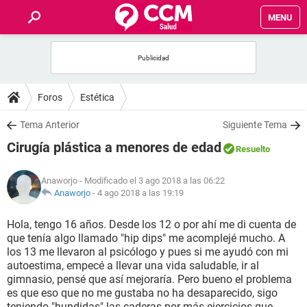
MENU
INICIO
FOROS
Foros
Estética
SALUD
Tema Anterior
Siguiente Tema
Cirugía plástica a menores de edad
Resuelto
FAMILIA
Anaworjo
- Modificado el 3 ago 2018 a las 06:22
NUTRICIÓN
Anaworjo
-
4 ago 2018 a las 19:19
Hola, tengo 16 años. Desde los 12 o por ahí me di cuenta de
BIENESTAR
que tenía algo llamado "hip dips" me acomplejé mucho. A
los 13 me llevaron al psicólogo y pues si me ayudó con mi
SEXUALIDAD
autoestima, empecé a llevar una vida saludable, ir al
gimnasio, pensé que así mejoraría. Pero bueno el problema
es que eso que no me gustaba no ha desaparecido, sigo
GLOSARIO
teniendo "hundidas" las caderas por más ejercicios que