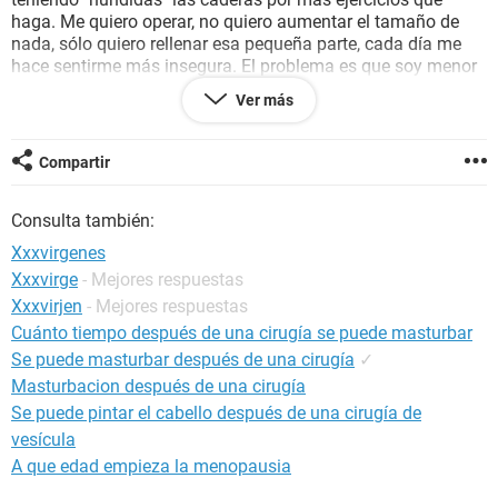
haga. Me quiero operar, no quiero aumentar el tamaño de
nada, sólo quiero rellenar esa pequeña parte, cada día me
hace sentirme más insegura. El problema es que soy menor
de edad y no sé que hacer, mis padres si me podrían estar
Ver más
apoyando en esta decisión pues me han visto intentarlo,
pero no sé dónde conseguir un cirujano ¿es legal? Soy de
Ecuador.
Compartir
Consulta también:
Xxxvirgenes
Xxxvirge
- Mejores respuestas
Xxxvirjen
- Mejores respuestas
Cuánto tiempo después de una cirugía se puede masturbar
Se puede masturbar después de una cirugía
✓
Masturbacion después de una cirugía
Se puede pintar el cabello después de una cirugía de
vesícula
A que edad empieza la menopausia