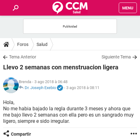
MENU
INICIO
FORUMS
Foros
Salud
SALUD
Tema Anterior
Siguiente Tema
Llevo 2 semanas con menstruacion ligera
FAMILIA
Brenda
- 3 ago 2018 à 06:48
NUTRICIÓN
Dr. Joseph Exebio
-
3 ago 2018 à 08:11
Hola,
BIENESTAR
No me habia bajado la regla durante 3 meses y ahora que
me bajo llevo 2 semanas con ella pero es un sangrado muy
SEXUALIDAD
ligero, siempre e sido irregular.
Compartir
GLOSARIO