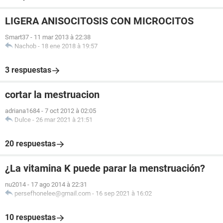
LIGERA ANISOCITOSIS CON MICROCITOS
Smart37
-
11 mar 2013 à 22:38
Nachob
-
18 ene 2018 à 19:57
3 respuestas
cortar la mestruacion
adriana1684
-
7 oct 2012 à 02:05
Dulce
-
26 mar 2021 à 21:51
20 respuestas
¿La vitamina K puede parar la menstruación?
nu2014
-
17 ago 2014 à 22:31
persefhonelee@gmail.com
-
16 sep 2021 à 16:02
10 respuestas