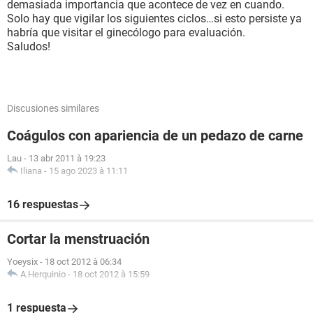
demasiada importancia que acontece de vez en cuando.
Solo hay que vigilar los siguientes ciclos…si esto persiste ya
habría que visitar el ginecólogo para evaluación.
Saludos!
Discusiones similares
Coágulos con apariencia de un pedazo de carne
Lau
-
13 abr 2011 à 19:23
Iliana
-
15 ago 2023 à 11:11
16 respuestas
Cortar la menstruación
Yoeysix
-
18 oct 2012 à 06:34
A.Herquinio
-
18 oct 2012 à 15:59
1 respuesta