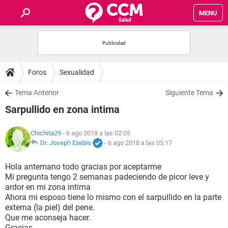
MENU
INICIO
FOROS
Foros
Sexualidad
SALUD
Tema Anterior
Siguiente Tema
Sarpullido en zona intima
FAMILIA
Chichita29
- 6 ago 2018 a las 02:05
NUTRICIÓN
Dr. Joseph Exebio
-
6 ago 2018 a las 05:17
Hola antemano todo gracias por aceptarme
BIENESTAR
Mi pregunta tengo 2 semanas padeciendo de picor leve y
ardor en mi zona intima
SEXUALIDAD
Ahora mi esposo tiene lo mismo con el sarpullido en la parte
externa (la piel) del pene.
Que me aconseja hacer.
GLOSARIO
Gracias