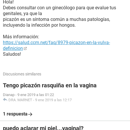
Hola!
Debes consultar con un ginecólogo para que evalue tus
genitales, ya que la
picazón es un síntoma común a muchas patologías,
incluyendo la infección por hongos.
Más información:
https://salud.ccm.net/faq/8979-picazon-en-la-vulva-
definicion
Saludos!
Discusiones similares
Tengo picazón rasquiña en la vagina
Dianap
-
9 ene 2019 a las 01:22
DRA. MARNET
-
9 ene 2019 a las 12:17
1 respuesta
puedo aclarar mi piel...vaginal?