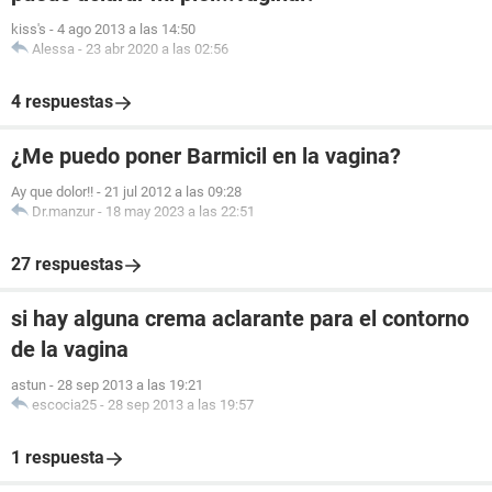
kiss's
-
4 ago 2013 a las 14:50
Alessa
-
23 abr 2020 a las 02:56
4 respuestas
¿Me puedo poner Barmicil en la vagina?
Ay que dolor!!
-
21 jul 2012 a las 09:28
Dr.manzur
-
18 may 2023 a las 22:51
27 respuestas
si hay alguna crema aclarante para el contorno
de la vagina
astun
-
28 sep 2013 a las 19:21
escocia25
-
28 sep 2013 a las 19:57
1 respuesta