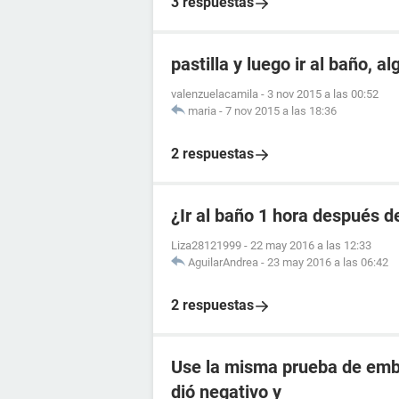
3 respuestas
pastilla y luego ir al baño, a
valenzuelacamila
-
3 nov 2015 a las 00:52
maria
-
7 nov 2015 a las 18:36
2 respuestas
¿Ir al baño 1 hora después de
Liza28121999
-
22 may 2016 a las 12:33
AguilarAndrea
-
23 may 2016 a las 06:42
2 respuestas
Use la misma prueba de emba
dió negativo y