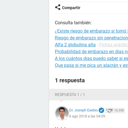
Compartir
Consulta también:
¿Existe riesgo de embarazo si tomó 
Riesgo de embarazo sin penetracion
Alfa 2 globulina alta
-
Fichas práctic
Probabilidad de embarazo en dias no
A los cuántos dias puedo saber si 
Que pasa si me pica un alacrán y 
1 respuesta
RESPUESTA 1 / 1
Dr. Joseph Exebio
16.358
6 ago 2018 a las 04:09