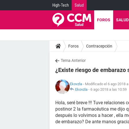
High-Tech
Salud
FOROS
SALUD
Foros
Contracepción
Tema Anterior
¿Existe riesgo de embarazo 
Ekovzla
- Modificado el 6 ago 2018 a
Ekovzla
-
6 ago 2018 a las 10:59
Hola, seré breve !!! Tuve relaciones 
postinor 2 la farmacéutica me dijo q
después lo volvimos a hacer , ella me
de embarazo? De ante manos gracia