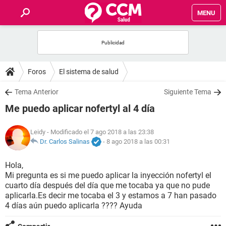
MENU
INICIO
FOROS
Foros
El sistema de salud
SALUD
Tema Anterior
Siguiente Tema
Me puedo aplicar nofertyl al 4 día
FAMILIA
Leidy
- Modificado el 7 ago 2018 a las 23:38
NUTRICIÓN
Dr. Carlos Salinas
-
8 ago 2018 a las 00:31
Hola,
BIENESTAR
Mi pregunta es si me puedo aplicar la inyección nofertyl el
cuarto día después del día que me tocaba ya que no pude
SEXUALIDAD
aplicarla.Es decir me tocaba el 3 y estamos a 7 han pasado
4 días aún puedo aplicarla ???? Ayuda
GLOSARIO