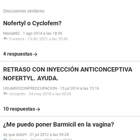
Discusiones similares
Nofertyl o Cyclofem?
Maria882
-
1 ago 2014 a las 18:59
Yuvanna
-
13 dic 2021 a las 20:43
4 respuestas
RETRASO CON INYECCIÓN ANTICONCEPTIVA
NOFERTYL. AYUDA.
USUARIOCONPREOCUPACION
-
15 jul 2014 a las 15:16
Incognito
-
24 may 2018 a las 00:05
10 respuestas
¿Me puedo poner Barmicil en la vagina?
Ay que dolor!!
-
21 jul 2012 a las 09:28