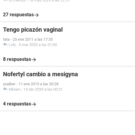
Dr.manzur
-
18 may 2023 a las 22:51
27 respuestas
Tengo picazón vaginal
tata
-
25 ene 2011 a las 17:35
Loly
-
5 mar 2020 a las 01:00
8 respuestas
Nofertyl cambio a mesigyna
yoalber
-
11 ene 2015 a las 20:28
Miriam
-
14 abr 2020 a las 00:21
4 respuestas