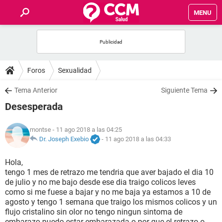
MENU
INICIO
FOROS
Foros
Sexualidad
SALUD
Tema Anterior
Siguiente Tema
Desesperada
FAMILIA
montse
- 11 ago 2018 a las 04:25
NUTRICIÓN
Dr. Joseph Exebio
-
11 ago 2018 a las 04:33
Hola,
BIENESTAR
tengo 1 mes de retrazo me tendria que aver bajado el dia 10
de julio y no me bajo desde ese dia traigo colicos leves
SEXUALIDAD
como si me fuese a bajar y no me baja ya estamos a 10 de
agosto y tengo 1 semana que traigo los mismos colicos y un
flujo cristalino sin olor no tengo ningun sintoma de
GLOSARIO
embarazo puedo estar embarazada o por que el retrazo o