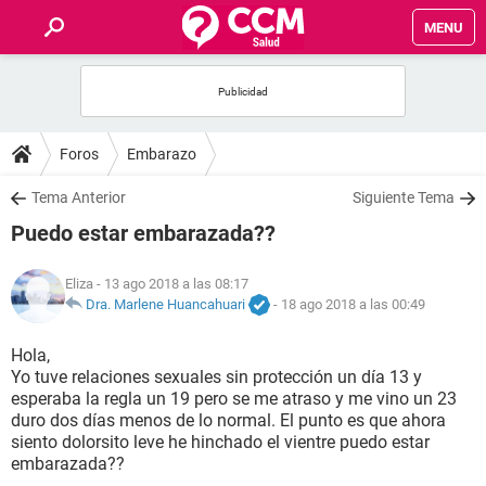
MENU
INICIO
FOROS
Foros
Embarazo
SALUD
Tema Anterior
Siguiente Tema
Puedo estar embarazada??
FAMILIA
Eliza
- 13 ago 2018 a las 08:17
NUTRICIÓN
Dra. Marlene Huancahuari
-
18 ago 2018 a las 00:49
Hola,
BIENESTAR
Yo tuve relaciones sexuales sin protección un día 13 y
esperaba la regla un 19 pero se me atraso y me vino un 23
SEXUALIDAD
duro dos días menos de lo normal. El punto es que ahora
siento dolorsito leve he hinchado el vientre puedo estar
embarazada??
GLOSARIO