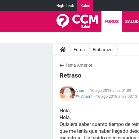
High-Tech
Salud
FOROS
SALUD
Foros
Embarazo
Tema Anterior
Retraso
Anamf
- 16 ago 2018 a las 01:09
Anamf
-
16 ago 2018 a las 03:13
Hola,
Hola,
Quisiera saber cuanto tiempo de ret
que me tenía que haber llegado desde
menstruar. He tenido cólicos varios