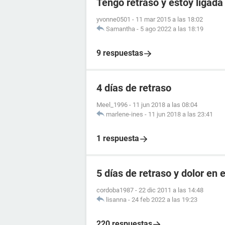
Tengo retraso y estoy ligada
yvonne0501
-
11 mar 2015 a las 18:02
Samantha
-
5 ago 2022 a las 18:19
9 respuestas
4 días de retraso
Meel_1996
-
11 jun 2018 a las 08:04
marlene-ines
-
11 jun 2018 a las 23:41
1 respuesta
5 días de retraso y dolor en e
cordoba1987
-
22 dic 2011 a las 14:48
lisanna
-
24 feb 2022 a las 19:23
220 respuestas