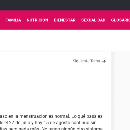
FAMILIA
NUTRICIÓN
BIENESTAR
SEXUALIDAD
GLOSARI
Siguiente Tema
raso en la menstruacion es normal. Lo qué pasa es
 el 27 de julio y hoy 15 de agosto continúo sin
 días pero nada más. No tengo ningún otro síntoma,