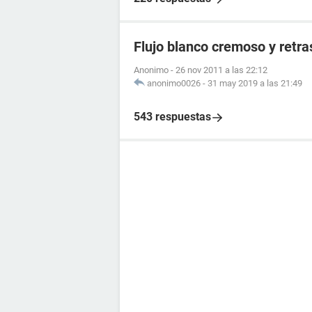
Flujo blanco cremoso y retr
Anonimo
-
26 nov 2011 a las 22:12
anonimo0026
-
31 may 2019 a las 21:49
543 respuestas