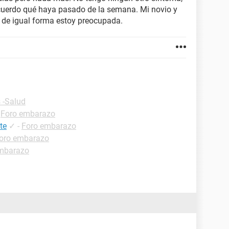
recuerdo qué haya pasado de la semana. Mi novio y
de igual forma estoy preocupada.
 -Salud
-
Foro embarazo
te
✓
-
Foro embarazo
oro embarazo
mbarazo