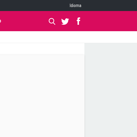
Idioma
O