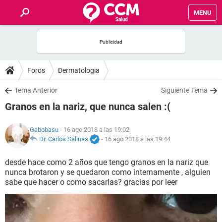
MENU
INICIO
FOROS
Foros
Dermatologia
SALUD
Tema Anterior
Siguiente Tema
Granos en la nariz, que nunca salen :(
FAMILIA
Gabobasu
- 16 ago 2018 a las 19:02
NUTRICIÓN
Dr. Carlos Salinas
-
16 ago 2018 a las 19:44
desde hace como 2 años que tengo granos en la nariz que
BIENESTAR
nunca brotaron y se quedaron como internamente , alguien
sabe que hacer o como sacarlas? gracias por leer
SEXUALIDAD
GLOSARIO