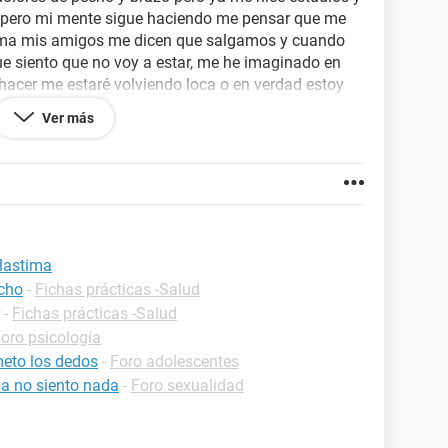
 pero mi mente sigue haciendo me pensar que me
tima mis amigos me dicen que salgamos y cuando
 siento que no voy a estar, me he imaginado en
 hacer me estaré volviendo loca o en verdad estoy
 me va a pasar algo malo
Ver más
con una profesora y me tranquilizó pero mientras
 pensar que me iba a morir pero seguía con la
 miedo
 lastima
echo
-
Fichas prácticas -Salud
-
Fichas prácticas -Salud
oro psicología
eto los dedos
-
Foro adolescentes
a no siento nada
-
Foro sexualidad