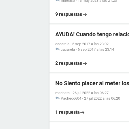
Indeciso
-
13 may 2023 a las 21:23
9 respuestas
AYUDA! Cuando tengo relaci
cacarela
-
6 sep 2017 a las 23:02
cacarela
-
6 sep 2017 a las 23:14
2 respuestas
No Siento placer al meter lo
marinats
-
26 jul 2022 a las 06:27
Pacheco604
-
27 jul 2022 a las 06:20
1 respuesta