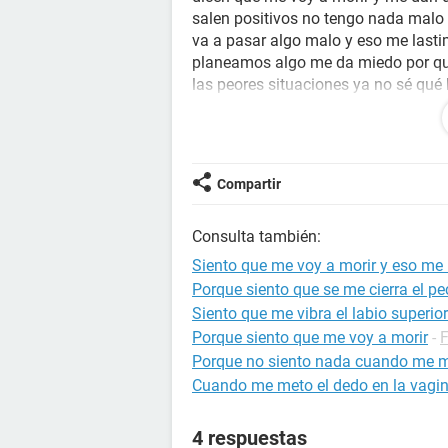
salen positivos no tengo nada malo
va a pasar algo malo y eso me las
planeamos algo me da miedo por que
las peores situaciones ya no sé qué
sintiendo que me voy a morir o que
Por ejemplo hoy me puse ha hablar 
estaba tranquila mi mente empezó a
sensación
de tranquilidad y me dió
Compartir
Ya no sé qué hacer
Ayuda
Consulta también:
Siento que me voy a morir y eso me
Porque siento que se me cierra el p
Siento que me vibra el labio superior
Porque siento que me voy a morir
-
F
Porque no siento nada cuando me m
Cuando me meto el dedo en la vagin
4 respuestas