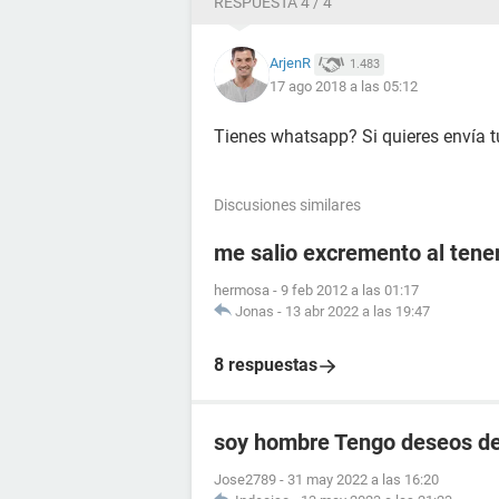
RESPUESTA 4 / 4
ArjenR
1.483
17 ago 2018 a las 05:12
Tienes whatsapp? Si quieres envía t
Discusiones similares
me salio excremento al tener
hermosa
-
9 feb 2012 a las 01:17
Jonas
-
13 abr 2022 a las 19:47
8 respuestas
soy hombre Tengo deseos de
Jose2789
-
31 may 2022 a las 16:20