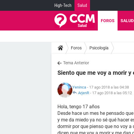
High-Tech
Salud
FOROS
SALUD
Foros
Psicología
Tema Anterior
Siento que me voy a morir y
Yeninca
- 17 ago 2018 a las 04:38
ArjenR
-
17 ago 2018 a las 05:12
Hola, tengo 17 años
Desde hace un mes he pensado que 
y me da miedo ya no sé qué hacer e
dormir por que pienso que no voy a d
dicen que me voy a morir y me dan d