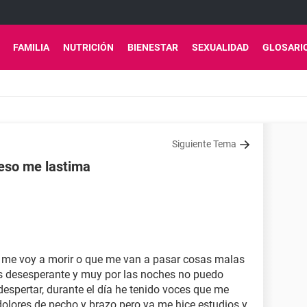
FAMILIA
NUTRICIÓN
BIENESTAR
SEXUALIDAD
GLOSARI
Siguiente Tema
 eso me lastima
me voy a morir o que me van a pasar cosas malas
s desesperante y muy por las noches no puedo
espertar, durante el día he tenido voces que me
olores de pecho y brazo pero ya me hice estudios y