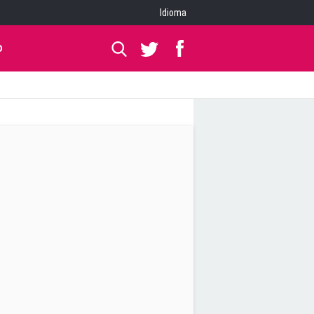
Idioma
O