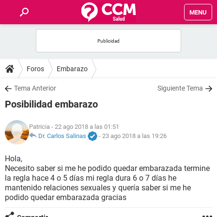
MENU
INICIO
FOROS
Foros
Embarazo
SALUD
Tema Anterior
Siguiente Tema
Posibilidad embarazo
FAMILIA
Patricia
- 22 ago 2018 a las 01:51
NUTRICIÓN
Dr. Carlos Salinas
-
23 ago 2018 a las 19:26
Hola,
BIENESTAR
Necesito saber si me he podido quedar embarazada termine
la regla hace 4 o 5 días mi regla dura 6 o 7 días he
SEXUALIDAD
mantenido relaciones sexuales y quería saber si me he
podido quedar embarazada gracias
GLOSARIO