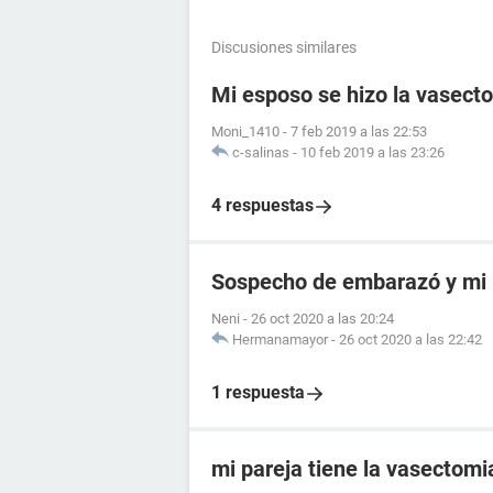
Discusiones similares
Mi esposo se hizo la vasect
Moni_1410
-
7 feb 2019 a las 22:53
c-salinas
-
10 feb 2019 a las 23:26
4 respuestas
Sospecho de embarazó y mi 
Neni
-
26 oct 2020 a las 20:24
Hermanamayor
-
26 oct 2020 a las 22:42
1 respuesta
mi pareja tiene la vasectomi