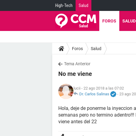
High-Tech
Salud
FOROS
SALUD
Foros
Salud
Tema Anterior
No me viene
lucii
- 22 ago 2018 a las 07:02
Dr. Carlos Salinas
-
23 ago 20
Hola, deje de ponerme la inyeccion a
semanas pero no termino adentro!!! 
viene antes del 22