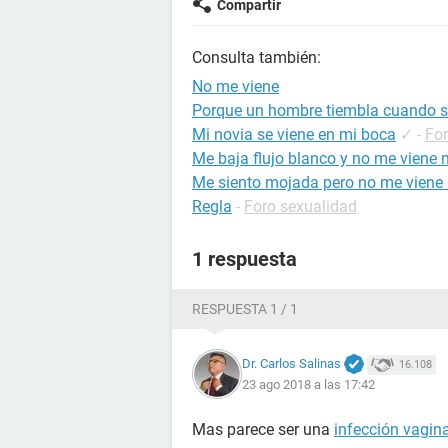
Compartir
Consulta también:
No me viene
Porque un hombre tiembla cuando s
Mi novia se viene en mi boca
✓
-
For
Me baja flujo blanco y no me viene 
Me siento mojada pero no me viene l
Regla
-
Foro sexualidad
1 respuesta
RESPUESTA 1 / 1
Dr. Carlos Salinas
16.108
23 ago 2018 a las 17:42
Mas parece ser una
infección vagina