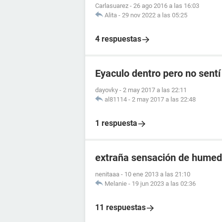
Carlasuarez
-
26 ago 2016 a las 16:03
Alita
-
29 nov 2022 a las 05:25
4 respuestas
Eyaculo dentro pero no sent
dayovky
-
2 may 2017 a las 22:11
al81114
-
2 may 2017 a las 22:48
1 respuesta
extraña sensación de humeda
nenitaaa
-
10 ene 2013 a las 21:10
Melanie
-
19 jun 2023 a las 02:36
11 respuestas