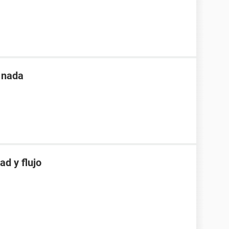
í nada
d y flujo