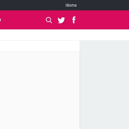
Idioma
O