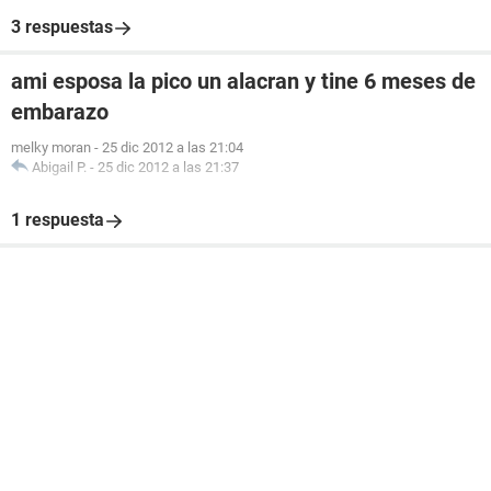
3 respuestas
ami esposa la pico un alacran y tine 6 meses de
embarazo
melky moran
-
25 dic 2012 a las 21:04
Abigail P.
-
25 dic 2012 a las 21:37
1 respuesta