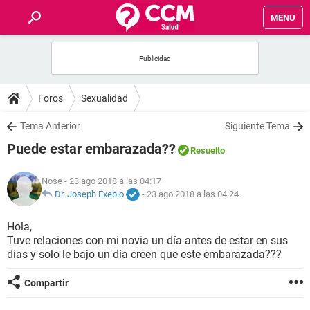
MENU
INICIO
FOROS
Foros
Sexualidad
SALUD
Tema Anterior
Siguiente Tema
Puede estar embarazada??
Resuelto
FAMILIA
Nose
- 23 ago 2018 a las 04:17
NUTRICIÓN
Dr. Joseph Exebio
-
23 ago 2018 a las 04:24
Hola,
BIENESTAR
Tuve relaciones con mi novia un día antes de estar en sus
días y solo le bajo un día creen que este embarazada???
SEXUALIDAD
Compartir
GLOSARIO