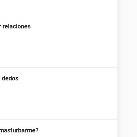
 relaciones
s dedos
l masturbarme?