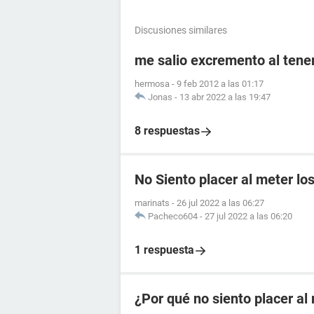
Discusiones similares
me salio excremento al tener
hermosa
-
9 feb 2012 a las 01:17
Jonas
-
13 abr 2022 a las 19:47
8 respuestas
No Siento placer al meter lo
marinats
-
26 jul 2022 a las 06:27
Pacheco604
-
27 jul 2022 a las 06:20
1 respuesta
¿Por qué no siento placer a