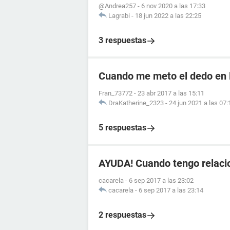
@Andrea257
-
6 nov 2020 a las 17:33
Lagrabi
-
18 jun 2022 a las 22:25
3 respuestas
Cuando me meto el dedo en l
Fran_73772
-
23 abr 2017 a las 15:11
DraKatherine_2323
-
24 jun 2021 a las 07:
5 respuestas
AYUDA! Cuando tengo relaci
cacarela
-
6 sep 2017 a las 23:02
cacarela
-
6 sep 2017 a las 23:14
2 respuestas