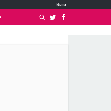
Idioma
O