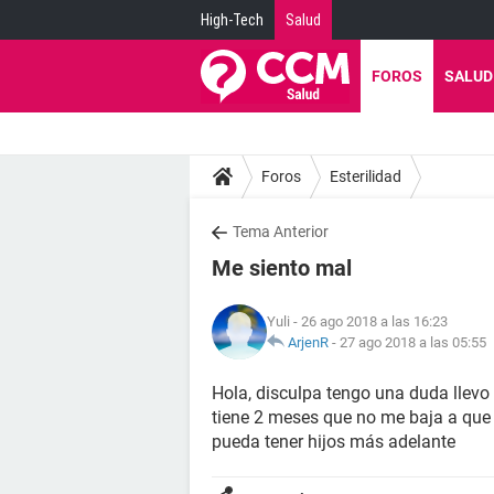
High-Tech
Salud
FOROS
SALUD
Foros
Esterilidad
Tema Anterior
Me siento mal
Yuli
- 26 ago 2018 a las 16:23
ArjenR
-
27 ago 2018 a las 05:55
Hola, disculpa tengo una duda llev
tiene 2 meses que no me baja a que 
pueda tener hijos más adelante