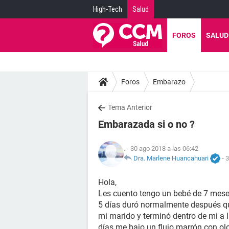
High-Tech
Salud
FOROS
SALUD
Foros
Embarazo
Tema Anterior
Embarazada si o no ?
.
- 30 ago 2018 a las 06:42
Dra. Marlene Huancahuari
-
3
Hola,
Les cuento tengo un bebé de 7 mese
5 días duró normalmente después qu
mi marido y terminó dentro de mi a l
días me bajo un flujo marrón con olo