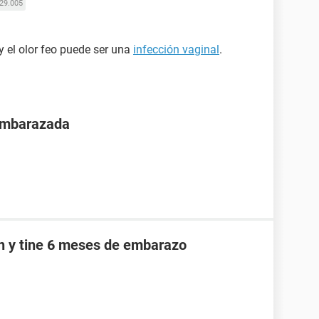
29.005
 y el olor feo puede ser una
infección vaginal
.
 embarazada
an y tine 6 meses de embarazo