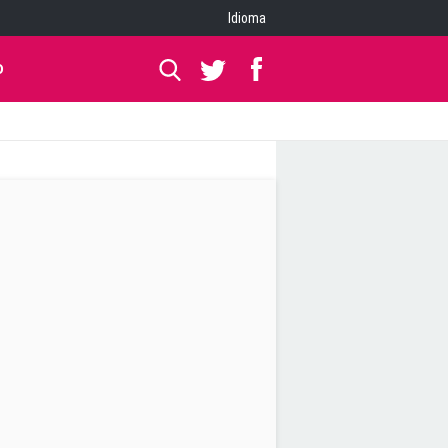
Idioma
O