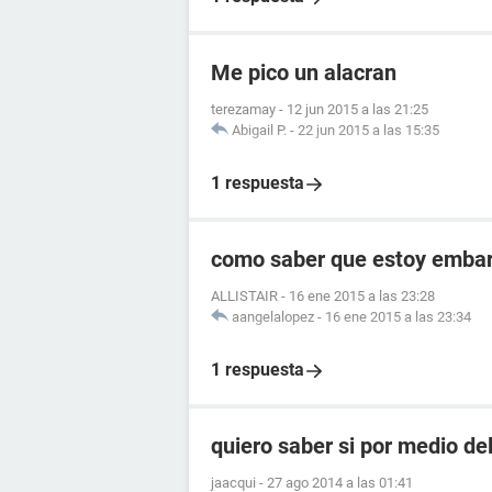
Me pico un alacran
terezamay
-
12 jun 2015 a las 21:25
Abigail P.
-
22 jun 2015 a las 15:35
1 respuesta
como saber que estoy embara
ALLISTAIR
-
16 ene 2015 a las 23:28
aangelalopez
-
16 ene 2015 a las 23:34
1 respuesta
quiero saber si por medio de
jaacqui
-
27 ago 2014 a las 01:41