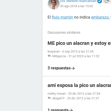
Dra. Marlene Huancahuari
30 ago 2018 a las 15:03
El
flujo marrón
no indica
embarazo
,
Discusiones similares
ME pico un alacran y estoy
lesperan
-
6 sep 2012 a las 21:34
Miligarcia
-
31 jul 2023 a las 11:02
3 respuestas
ami esposa la pico un alacr
melky moran
-
25 dic 2012 a las 21:04
Abigail P.
-
25 dic 2012 a las 21:37
1 respuesta