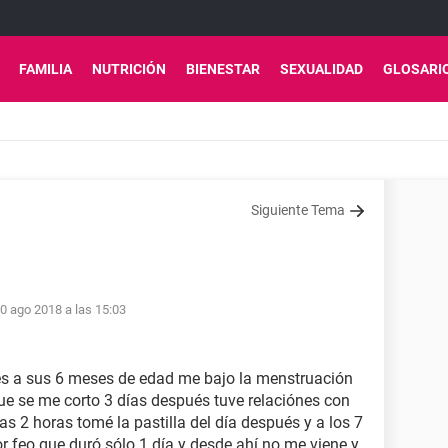
FAMILIA
NUTRICIÓN
BIENESTAR
SEXUALIDAD
GLOSARI
Siguiente Tema
0 ago 2018 a las 15:03
s a sus 6 meses de edad me bajo la menstruación
e se me corto 3 días después tuve relaciónes con
as 2 horas tomé la pastilla del día después y a los 7
r feo que duró sólo 1 día y desde ahí no me viene y