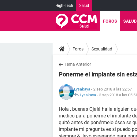
High-Tech
Salud
FOROS
SALUD
Foros
Sexualidad
Tema Anterior
Ponerme el implante sin es
Lysakaya
- 2 sep 2018 a las 22:57
Lysakaya
-
3 sep 2018 a las 05:5
Hola , buenas Ojalá halla alguien qu
medico para ponerme el implante de
quitó antes de ponérmelo ósea se qui
implante mi pregunta es si puedo p
siempre & llevo esperando para poné