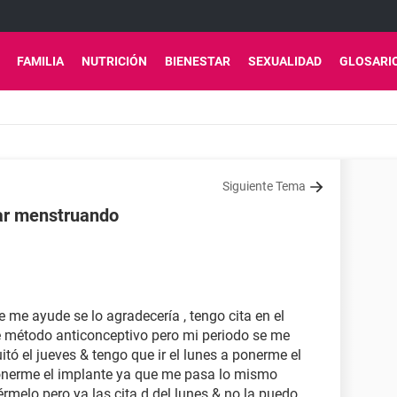
FAMILIA
NUTRICIÓN
BIENESTAR
SEXUALIDAD
GLOSARI
Siguiente Tema
tar menstruando
1
e me ayude se lo agradecería , tengo cita en el
 método anticonceptivo pero mi periodo se me
tó el jueves & tengo que ir el lunes a ponerme el
onerme el implante ya que me pasa lo mismo
rmelo pero ya las cita d del lunes & no la puedo