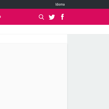
Idioma
O