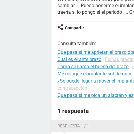
cambiar ... Puedo ponerme el impla
traería si lo pongo si el periodo .... G
Compartir
Consulta también:
Que pasa si me aprietan el brazo do
Cual es el ante brazo
-
Fichas prácti
Como se llama el hueso del brazo
-
Me coloque el implante subdermico 
¿Se puede llegar a mover el implant
contracepción
Que pasa si me pica un alacrán y 
1 respuesta
RESPUESTA 1 / 1