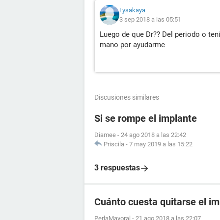
Lysakaya
3 sep 2018 a las 05:51
Luego de que Dr?? Del periodo o ten
mano por ayudarme
Discusiones similares
Si se rompe el implante
Diamee
-
24 ago 2018 a las 22:42
Priscila
-
7 may 2019 a las 15:22
3 respuestas
Cuánto cuesta quitarse el i
PerlaMayoral
-
21 ago 2018 a las 22:07