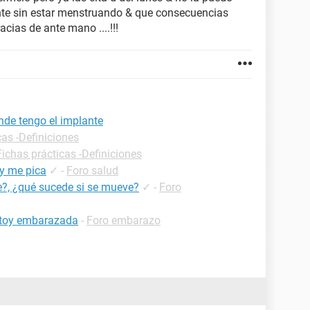
nte sin estar menstruando & que consecuencias
racias de ante mano ....!!!
nde tengo el implante
cas -Definiciones
Fichas prácticas -Definiciones
y me pica
✓
-
Foro salud
e?, ¿qué sucede si se mueve?
✓
-
Foro
estoy embarazada
-
Foro embarazo