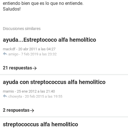
entiendo bien que es lo que no entiende.
Saludos!
Discusiones similares
ayuda...Estreptococo alfa hemolítico
mackdf
-
20 abr 2011 a las 04:27
amigo
-
7 feb 2019 a las 23:32
21 respuestas
ayuda con streptococcus alfa hemolitico
mamis
-
25 ene 2012 a las 21:40
chowyta
-
20 feb 2015 a las 19:55
2 respuestas
streptococcus alfa hemolitico