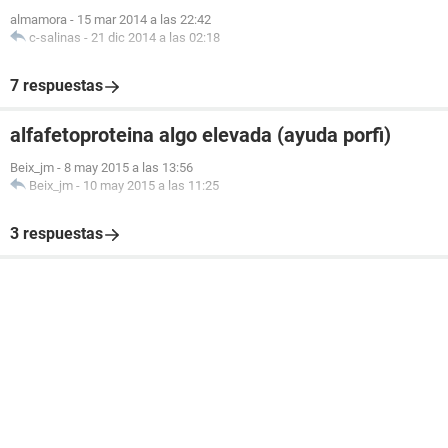
almamora
-
15 mar 2014 a las 22:42
c-salinas
-
21 dic 2014 a las 02:18
7 respuestas
alfafetoproteina algo elevada (ayuda porfi)
Beix_jm
-
8 may 2015 a las 13:56
Beix_jm
-
10 may 2015 a las 11:25
3 respuestas