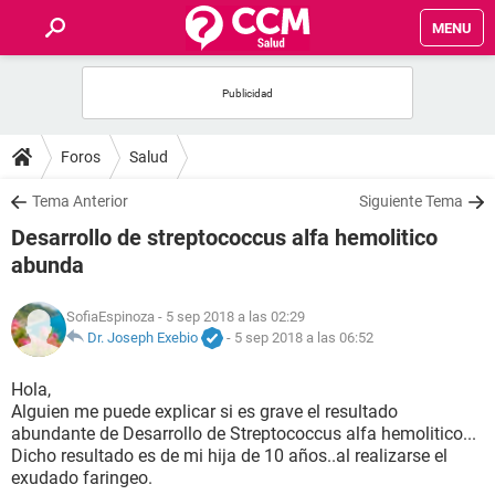
MENU
INICIO
FOROS
Foros
Salud
SALUD
Tema Anterior
Siguiente Tema
Desarrollo de streptococcus alfa hemolitico
FAMILIA
abunda
NUTRICIÓN
SofiaEspinoza
- 5 sep 2018 a las 02:29
Dr. Joseph Exebio
-
5 sep 2018 a las 06:52
BIENESTAR
Hola,
Alguien me puede explicar si es grave el resultado
SEXUALIDAD
abundante de Desarrollo de Streptococcus alfa hemolitico...
Dicho resultado es de mi hija de 10 años..al realizarse el
exudado faringeo.
GLOSARIO