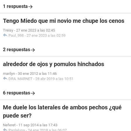
1 respuesta
Tengo Miedo que mi novio me chupe los cenos
Treisy
-
27 ene 2023 a las 02:45
Paul_998
-
27 ene 2023 a las 02:59
2 respuestas
alrededor de ojos y pomulos hinchados
marilyn
-
30 ene 2012 a las 11:46
DRA. MARNET
-
28 abr 2019 a las 10:51
6 respuestas
Me duele los laterales de ambos pechos ¿qué
puede ser?
Neferet
-
11 sep 2014 a las 17:43
Paolaluna
-
24 ene 2018 a las 06:07