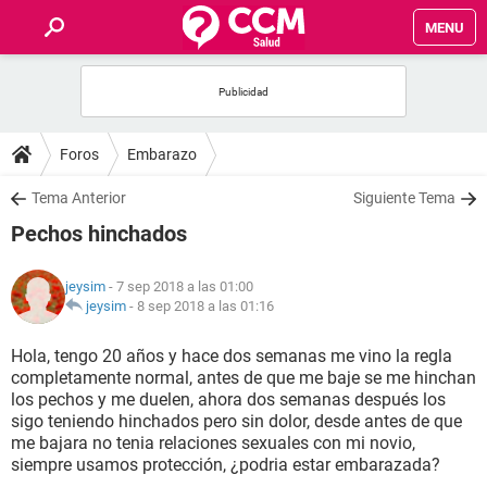
MENU
INICIO
FOROS
Foros
Embarazo
SALUD
Tema Anterior
Siguiente Tema
Pechos hinchados
FAMILIA
jeysim
- 7 sep 2018 a las 01:00
NUTRICIÓN
jeysim
-
8 sep 2018 a las 01:16
Hola, tengo 20 años y hace dos semanas me vino la regla
BIENESTAR
completamente normal, antes de que me baje se me hinchan
los pechos y me duelen, ahora dos semanas después los
SEXUALIDAD
sigo teniendo hinchados pero sin dolor, desde antes de que
me bajara no tenia relaciones sexuales con mi novio,
siempre usamos protección, ¿podria estar embarazada?
GLOSARIO