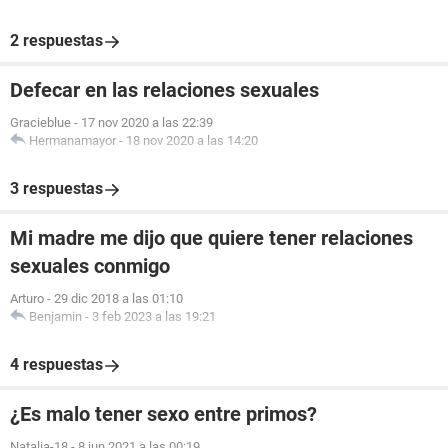
2 respuestas
Defecar en las relaciones sexuales
Gracieblue
-
17 nov 2020 a las 22:39
Hermanamayor
-
18 nov 2020 a las 14:20
3 respuestas
Mi madre me dijo que quiere tener relaciones
sexuales conmigo
Arturo
-
29 dic 2018 a las 01:10
Benjamin
-
3 feb 2023 a las 19:21
4 respuestas
¿Es malo tener sexo entre primos?
Natalia-18
-
8 jun 2021 a las 00:19