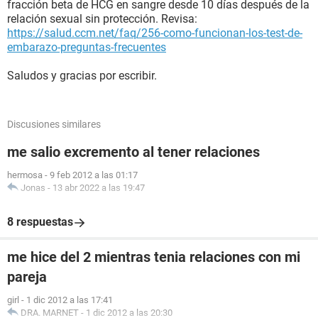
fracción beta de HCG en sangre desde 10 días después de la
relación sexual sin protección. Revisa:
https://salud.ccm.net/faq/256-como-funcionan-los-test-de-
embarazo-preguntas-frecuentes
Saludos y gracias por escribir.
Discusiones similares
me salio excremento al tener relaciones
hermosa
-
9 feb 2012 a las 01:17
Jonas
-
13 abr 2022 a las 19:47
8 respuestas
me hice del 2 mientras tenia relaciones con mi
pareja
girl
-
1 dic 2012 a las 17:41
DRA. MARNET
-
1 dic 2012 a las 20:30