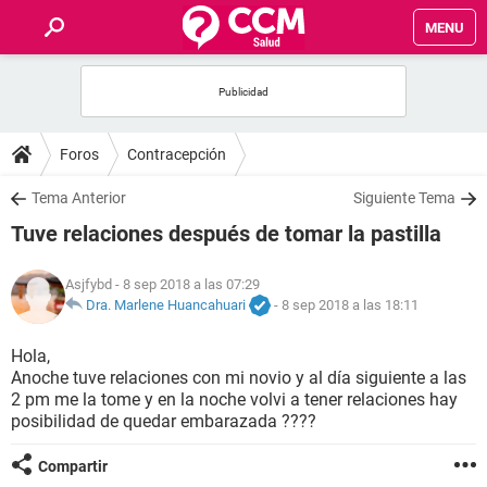
MENU
INICIO
FOROS
Foros
Contracepción
SALUD
Tema Anterior
Siguiente Tema
Tuve relaciones después de tomar la pastilla
FAMILIA
Asjfybd
- 8 sep 2018 a las 07:29
NUTRICIÓN
Dra. Marlene Huancahuari
-
8 sep 2018 a las 18:11
Hola,
BIENESTAR
Anoche tuve relaciones con mi novio y al día siguiente a las
2 pm me la tome y en la noche volvi a tener relaciones hay
SEXUALIDAD
posibilidad de quedar embarazada ????
Compartir
GLOSARIO