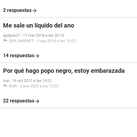
2 respuestas
Me sale un líquido del ano
quilpue27
-
11 mar 2018 a las 20:10
DRA. MARNET
-
3 ago 2019 a las 10:02
14 respuestas
Por qué hago popo negro, estoy embarazada
isai
-
16 oct 2012 a las 19:21
Ruth
-
3 ene 2022 a las 13:23
22 respuestas