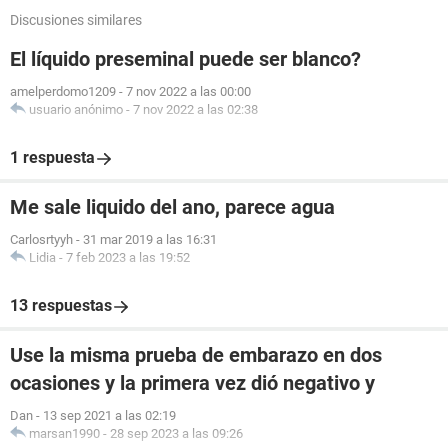
Discusiones similares
El líquido preseminal puede ser blanco?
amelperdomo1209
-
7 nov 2022 a las 00:00
usuario anónimo
-
7 nov 2022 a las 02:38
1 respuesta
Me sale liquido del ano, parece agua
Carlosrtyyh
-
31 mar 2019 a las 16:31
Lidia
-
7 feb 2023 a las 19:52
13 respuestas
Use la misma prueba de embarazo en dos
ocasiones y la primera vez dió negativo y
Dan
-
13 sep 2021 a las 02:19
marsan1990
-
28 sep 2023 a las 09:26