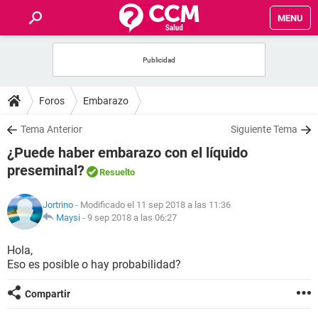
MENU
INICIO
FOROS
Foros
Embarazo
SALUD
Tema Anterior
Siguiente Tema
¿Puede haber embarazo con el líquido
FAMILIA
preseminal?
Resuelto
NUTRICIÓN
Jortrino
- Modificado el 11 sep 2018 a las 11:36
Maysi
-
9 sep 2018 a las 06:27
BIENESTAR
Hola,
Eso es posible o hay probabilidad?
SEXUALIDAD
Compartir
GLOSARIO