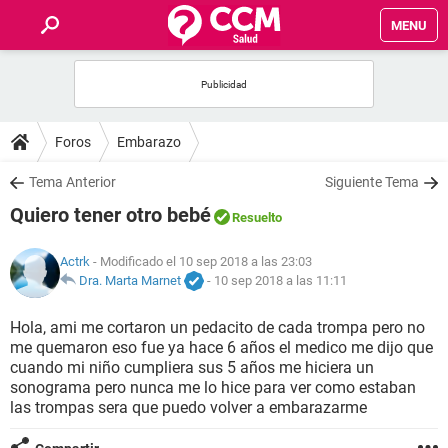
MENU
INICIO
FOROS
Foros
Embarazo
SALUD
Tema Anterior
Siguiente Tema
Quiero tener otro bebé
Resuelto
FAMILIA
Actrk
- Modificado el 10 sep 2018 a las 23:03
NUTRICIÓN
Dra. Marta Marnet
-
10 sep 2018 a las 11:11
Hola, ami me cortaron un pedacito de cada trompa pero no
BIENESTAR
me quemaron eso fue ya hace 6 años el medico me dijo que
cuando mi niño cumpliera sus 5 años me hiciera un
SEXUALIDAD
sonograma pero nunca me lo hice para ver como estaban
las trompas sera que puedo volver a embarazarme
GLOSARIO