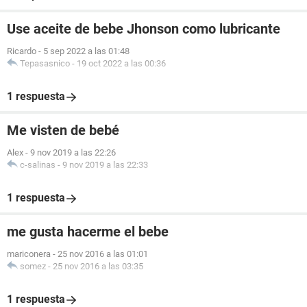
Use aceite de bebe Jhonson como lubricante
Ricardo
-
5 sep 2022 a las 01:48
Tepasasnico
-
19 oct 2022 a las 00:36
1 respuesta
Me visten de bebé
Alex
-
9 nov 2019 a las 22:26
c-salinas
-
9 nov 2019 a las 22:33
1 respuesta
me gusta hacerme el bebe
mariconera
-
25 nov 2016 a las 01:01
somez
-
25 nov 2016 a las 03:35
1 respuesta