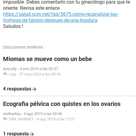
imposible. Debes comentarlo con tu ginecólogo para que te
oriente. Revisa este enlace
https://salud.ccm.net/faq/5675-como-recanalizar-las-
trompas-de-falopio-despues-de-una-ligadura
Saludos !
Discusiones similares
Miomas se mueve como un bebe
Aracelly
-
4 ene 2019 a las 02:57
Lety
-
27 may 2023 a las 09:18
4 respuestas
Ecografia pélvica con quistes en los ovarios
andreeliza
-
4 ago 2019 a las 03:46
DRA. MARNET
-
4 ago 2019 a las 12:07
1 respuesta