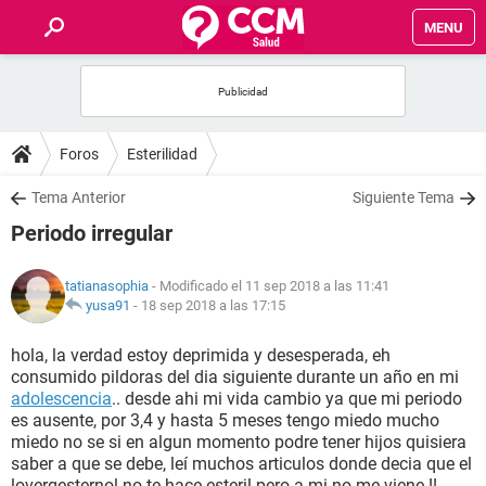
MENU
INICIO
FOROS
Foros
Esterilidad
SALUD
Tema Anterior
Siguiente Tema
Periodo irregular
FAMILIA
tatianasophia
- Modificado el 11 sep 2018 a las 11:41
NUTRICIÓN
yusa91
-
18 sep 2018 a las 17:15
hola, la verdad estoy deprimida y desesperada, eh
BIENESTAR
consumido pildoras del dia siguiente durante un año en mi
adolescencia
.. desde ahi mi vida cambio ya que mi periodo
SEXUALIDAD
es ausente, por 3,4 y hasta 5 meses tengo miedo mucho
miedo no se si en algun momento podre tener hijos quisiera
saber a que se debe, leí muchos articulos donde decia que el
GLOSARIO
lovergesternol no te hace esteril pero a mi no me viene !!