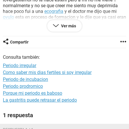
normalmente y no se que creer me siento muy deprimida
hace poco fui a una
ecografia
y el doctor me dijo que mi
ovulo
esta en proceso de formacion y le dije que ya casi eran
3 meses y me dijo que era por
estres
no se la verdad ... no
Ver más
tengo
ovarios
polisticos y antes mi periodo era muy regular
ya voy 2 años con el periodo super irregular ayudenme
Compartir
Consulta también:
Periodo irregular
Como saber mis dias fertiles si soy irregular
Periodo de incubacion
Periodo prodromico
Porque mi periodo es baboso
La gastritis puede retrasar el periodo
1 respuesta