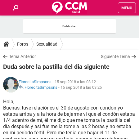
MENU
INICIO
FOROS
Foros
Sexualidad
SALUD
Tema Anterior
Siguiente Tema
Duda sobre la pastilla del dia siguiente
FAMILIA
FlorecitaSimpsons
- 15 sep 2018 a las 03:12
NUTRICIÓN
FlorecitaSimpsons
-
15 sep 2018 a las 03:25
Hola,
BIENESTAR
Buenas, tuve relaciónes el 30 de agosto con condon yo
estaba arriba y a la hora de bajarme vi que el condón estaba
SEXUALIDAD
1/4 adentro de mí, él me dijo que me tomara la pastilla del
dia después y asi fue me la tome a las 2 horas y no estaba
en mi período fértil. Pero me tenía que bajar el 11 de
GLOSARIO
septiembre pero aun no me baja, aunque tengo síntomas