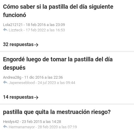
Cómo saber si la pastilla del día siguiente
funcionó
Lola212121
-
18 feb 2016 a las 23:09
Lizzteck
-
17 feb 2022 a las 16:53
32 respuestas
Engordé luego de tomar la pastilla del día
después
Andrea28g
-
11 dic 2016 a las 22:36
Japeneseblood
-
24 jul 2023 a las 09:44
14 respuestas
pastilla que quita la mestruación riesgo?
Heidys42
-
23 feb 2015 a las 14:28
Hermanamayor
-
28 feb 2020 a las 07:19