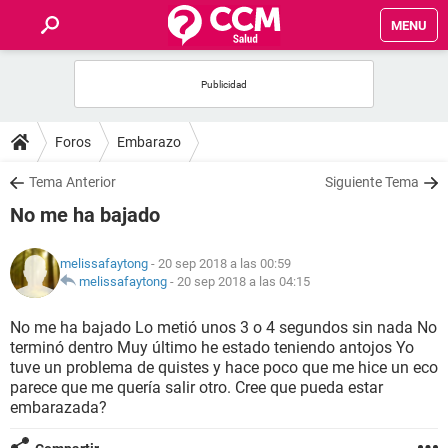
MENU
INICIO
FOROS
Foros
Embarazo
SALUD
Tema Anterior
Siguiente Tema
No me ha bajado
FAMILIA
melissafaytong
- 20 sep 2018 a las 00:59
NUTRICIÓN
melissafaytong
-
20 sep 2018 a las 04:15
No me ha bajado Lo metió unos 3 o 4 segundos sin nada No
BIENESTAR
terminó dentro Muy último he estado teniendo antojos Yo
tuve un problema de quistes y hace poco que me hice un eco
SEXUALIDAD
parece que me quería salir otro. Cree que pueda estar
embarazada?
GLOSARIO