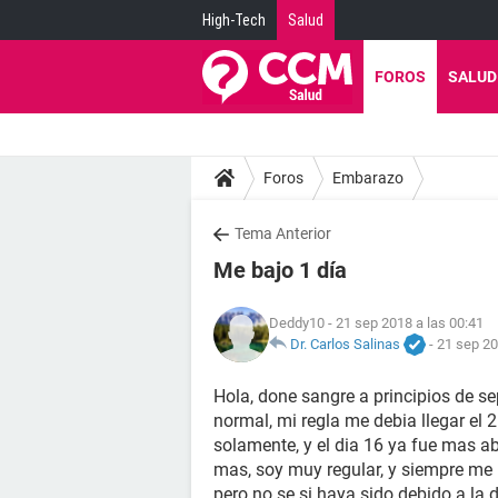
High-Tech
Salud
FOROS
SALUD
Foros
Embarazo
Tema Anterior
Me bajo 1 día
Deddy10
- 21 sep 2018 a las 00:41
Dr. Carlos Salinas
-
21 sep 20
Hola, done sangre a principios de se
normal, mi regla me debia llegar el 2
solamente, y el dia 16 ya fue mas a
mas, soy muy regular, y siempre me b
pero no se si haya sido debido a la