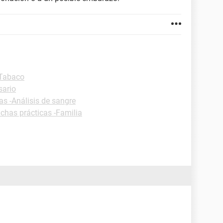
 Tabaco
sario
as -Análisis de sangre
ichas prácticas -Familia