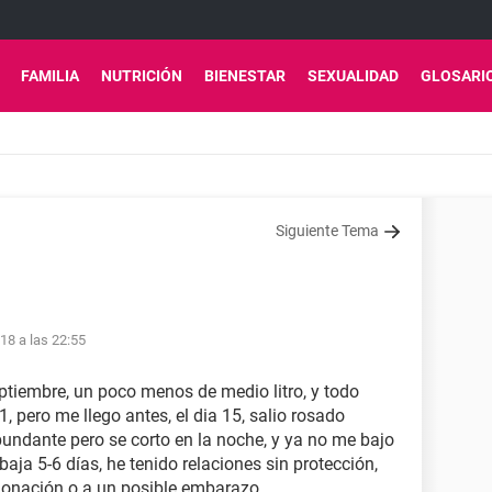
FAMILIA
NUTRICIÓN
BIENESTAR
SEXUALIDAD
GLOSARI
Siguiente Tema
18 a las 22:55
ptiembre, un poco menos de medio litro, y todo
1, pero me llego antes, el dia 15, salio rosado
bundante pero se corto en la noche, y ya no me bajo
aja 5-6 días, he tenido relaciones sin protección,
 donación o a un posible embarazo.