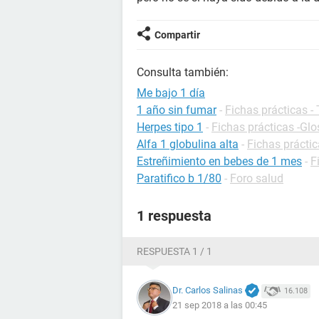
Compartir
Consulta también:
Me bajo 1 día
1 año sin fumar
-
Fichas prácticas -
Herpes tipo 1
-
Fichas prácticas -Glo
Alfa 1 globulina alta
-
Fichas práctic
Estreñimiento en bebes de 1 mes
-
F
Paratifico b 1/80
-
Foro salud
1 respuesta
RESPUESTA 1 / 1
Dr. Carlos Salinas
16.108
21 sep 2018 a las 00:45