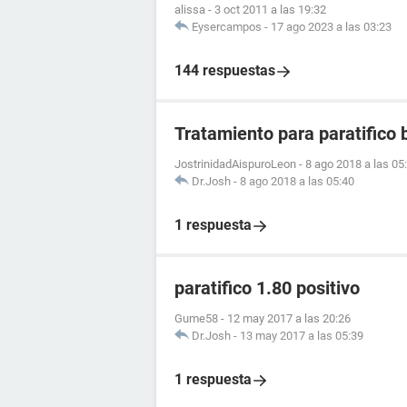
alissa
-
3 oct 2011 a las 19:32
Eysercampos
-
17 ago 2023 a las 03:23
144 respuestas
Tratamiento para paratifico 
JostrinidadAispuroLeon
-
8 ago 2018 a las 05
Dr.Josh
-
8 ago 2018 a las 05:40
1 respuesta
paratifico 1.80 positivo
Gume58
-
12 may 2017 a las 20:26
Dr.Josh
-
13 may 2017 a las 05:39
1 respuesta