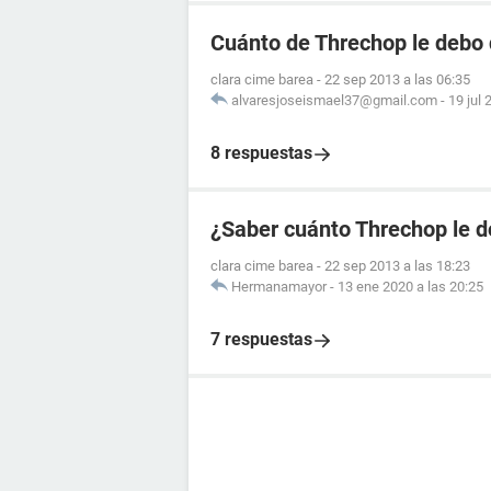
Cuánto de Threchop le debo 
clara cime barea
-
22 sep 2013 a las 06:35
alvaresjoseismael37@gmail.com
-
19 jul 
8 respuestas
¿Saber cuánto Threchop le d
clara cime barea
-
22 sep 2013 a las 18:23
Hermanamayor
-
13 ene 2020 a las 20:25
7 respuestas