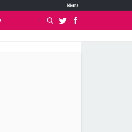
Idioma
O