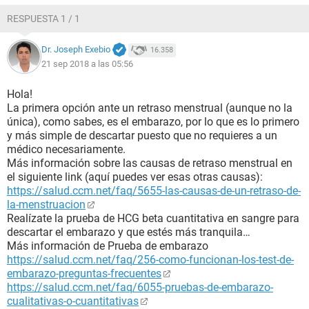
RESPUESTA 1 / 1
Dr. Joseph Exebio
16.358
21 sep 2018 a las 05:56
Hola!
La primera opción ante un retraso menstrual (aunque no la
única), como sabes, es el embarazo, por lo que es lo primero
y más simple de descartar puesto que no requieres a un
médico necesariamente.
Más información sobre las causas de retraso menstrual en
el siguiente link (aquí puedes ver esas otras causas):
https://salud.ccm.net/faq/5655-las-causas-de-un-retraso-de-
la-menstruacion
Realízate la prueba de HCG beta cuantitativa en sangre para
descartar el embarazo y que estés más tranquila…
Más información de Prueba de embarazo
https://salud.ccm.net/faq/256-como-funcionan-los-test-de-
embarazo-preguntas-frecuentes
https://salud.ccm.net/faq/6055-pruebas-de-embarazo-
cualitativas-o-cuantitativas