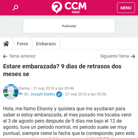
MENU
INICIO
FOROS
Foros
Embarazo
SALUD
Tema Anterior
Siguiente Tema
Estare embarazada? 9 dias de retrasos dos
FAMILIA
meses se
NUTRICIÓN
Eianny
- 21 sep 2018 a las 05:46
Dr. Joseph Exebio
-
21 sep 2018 a las 05:56
BIENESTAR
Hola, me llamo Elianny y quisiera que me ayudaran para
saber si estoy embarazada, el mes pasado me tocaba venir
SEXUALIDAD
el 3 de agosto pero después de 9 días me bajo el 12 de
agosto, tuve un periodo normal, mi periodo suele ser muy
puntual, siempre viene la fecha que le corresponde, pero este
GLOSARIO