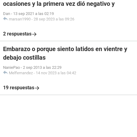
ocasiones y la primera vez dió negativo y
Dan
-
13 sep 2021 a las 02:19
marsan1990
-
28 sep 2023 a las 09:26
2 respuestas
Embarazo o porque siento latidos en vientre y
debajo costillas
NaniePao
-
2 sep 2013 a las 22:29
Melfernandez
-
14 nov 2023 a las 04:42
19 respuestas