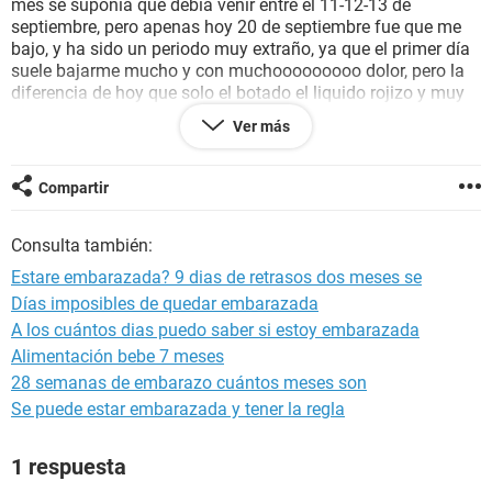
mes se suponía que debía venir entre el 11-12-13 de
septiembre, pero apenas hoy 20 de septiembre fue que me
bajo, y ha sido un periodo muy extraño, ya que el primer día
suele bajarme mucho y con muchooooooooo dolor, pero la
diferencia de hoy que solo el botado el liquido rojizo y muy
poco, y no me dado nada de dolor, cabe destacar que he
Ver más
tenido relaciones sin protección con mi pareja y calculando
mas o menos los días de ovulación con los días de
relaciones es probable que este embarazada, que me dicen?
Compartir
¿Sera que lo estoy?
Consulta también:
Estare embarazada? 9 dias de retrasos dos meses se
Días imposibles de quedar embarazada
A los cuántos dias puedo saber si estoy embarazada
Alimentación bebe 7 meses
28 semanas de embarazo cuántos meses son
Se puede estar embarazada y tener la regla
1 respuesta