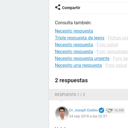
Compartir
Consulta también:
Necesito respuesta
Triple respuesta de lewis
-
Fichas prá
Necesito respuesta
-
Foro salud
Necesito respuesta
-
Foro sexualida
Necesito respuesta urgente
-
Foro se
Necesito una respuesta
-
Foro salud
2 respuestas
RESPUESTA 1 / 2
Dr. Joseph Exebio
16.358
24 sep 2018 a las 02:57