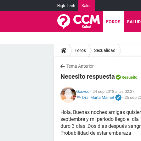
High-Tech
Salud
FOROS
SALUD
Foros
Sexualidad
Tema Anterior
Necesito respuesta
Resuelto
Gxsvcd
- 24 sep 2018 a las 02:27
Dra. Marta Marnet
-
25 sep 2
Hola, Buenas noches amigas quisiera
septiembre y mi periodo llego el dí
duro 3 días ,Dos días después sangre
Probabilidad de estar embaraza