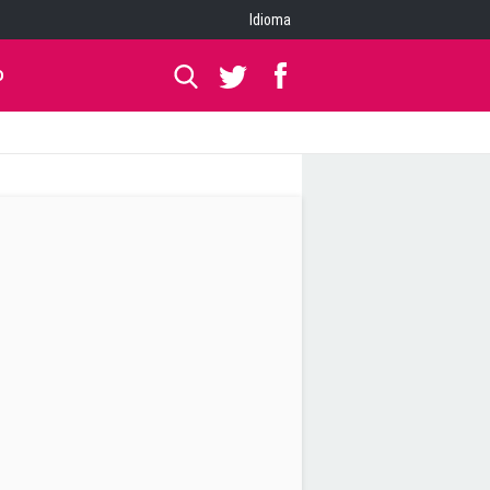
Idioma
O