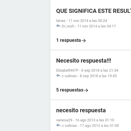
QUE SIGNIFICA ESTE RESU
tanas
-
11 nov 2014 a las 00:24
Dr.Josh
-
11 nov 2014 a las 04:17
1 respuesta
Necesito respuesta!!!
ElizabethNTP
-
6 sep 2018 a las 21:34
c-salinas
-
8 sep 2018 a las 19:45
5 respuestas
necesito respuesta
vanesa29
-
16 ago 2013 a las 01:10
c-salinas
-
17 ago 2013 a las 01:08