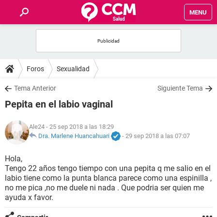
MENU
INICIO
FOROS
Foros
Sexualidad
SALUD
Tema Anterior
Siguiente Tema
Pepita en el labio vaginal
FAMILIA
Ale24
- 25 sep 2018 a las 18:29
NUTRICIÓN
Dra. Marlene Huancahuari
-
29 sep 2018 a las 07:07
Hola,
BIENESTAR
Tengo 22 años tengo tiempo con una pepita q me salio en el
labio tiene como la punta blanca parece como una espinilla ,
SEXUALIDAD
no me pica ,no me duele ni nada . Que podria ser quien me
ayuda x favor.
GLOSARIO