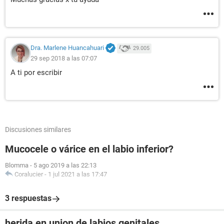
Dra. Marlene Huancahuari
29.005
29 sep 2018 a las 07:07
A ti por escribir
Discusiones similares
Mucocele o várice en el labio inferior?
Blomma
-
5 ago 2019 a las 22:13
Coralucier
-
1 jul 2021 a las 17:47
3 respuestas
herida en union de labios genitales