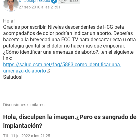
Dr. Joseph Exebio
16.358
27 sep 2018 a las 21:51
Hola!
Gracias por escribir. Niveles descendentes de HCG beta
acompadaños de dolor podrían indicar un aborto. Deberías
hacerte a la brevedad una ECO TV para descartar esta u otra
patología genital si el dolor no hace más que empeorar.
¿Cómo identificar una amenaza de aborto?...en el siguiente
link:
https://salud.ccm.net/faq/5883-como-identificar-una-
amenaza-de-aborto
Saludos!
Discusiones similares
Hola, disculpen la imagen.¿Pero es sangrado de
implantación?
Ttl
-
11 jul 2022 a las 21:25