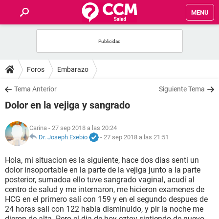
MENU
INICIO
FOROS
Foros
Embarazo
SALUD
Tema Anterior
Siguiente Tema
Dolor en la vejiga y sangrado
FAMILIA
Carina
- 27 sep 2018 a las 20:24
NUTRICIÓN
Dr. Joseph Exebio
-
27 sep 2018 a las 21:51
Hola, mi situacion es la siguiente, hace dos dias senti un
BIENESTAR
dolor insoportable en la parte de la vejiga junto a la parte
posterior, sumadoa ello tuve sangrado vaginal, acudí al
SEXUALIDAD
centro de salud y me internaron, me hicieron examenes de
HCG en el primero salí con 159 y en el segundo despues de
24 horas salí con 122 habia disminuido, y pir la noche me
GLOSARIO
dieron de alta. Pero el dia de hoy eztoy sintiendo de nuevo