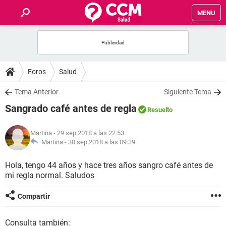
MENU
INICIO
FOROS
Foros
Salud
SALUD
Tema Anterior
Siguiente Tema
Sangrado café antes de regla
Resuelto
FAMILIA
Martina
- 29 sep 2018 a las 22:53
NUTRICIÓN
Martina -
30 sep 2018 a las 09:39
Hola, tengo 44 años y hace tres años sangro café antes de
BIENESTAR
mi regla normal. Saludos
SEXUALIDAD
Compartir
GLOSARIO
Consulta también: