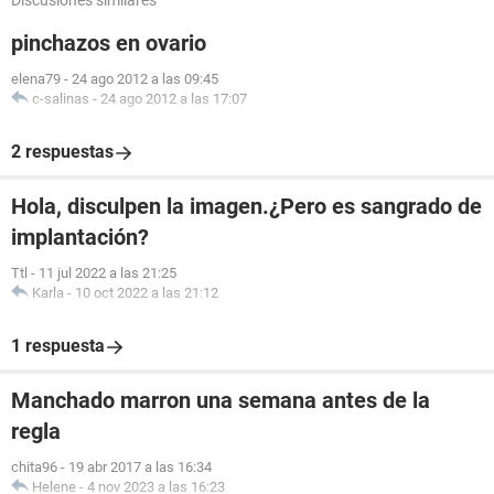
Discusiones similares
pinchazos en ovario
elena79
-
24 ago 2012 a las 09:45
c-salinas
-
24 ago 2012 a las 17:07
2 respuestas
Hola, disculpen la imagen.¿Pero es sangrado de
implantación?
Ttl
-
11 jul 2022 a las 21:25
Karla
-
10 oct 2022 a las 21:12
1 respuesta
Manchado marron una semana antes de la
regla
chita96
-
19 abr 2017 a las 16:34
Helene
-
4 nov 2023 a las 16:23