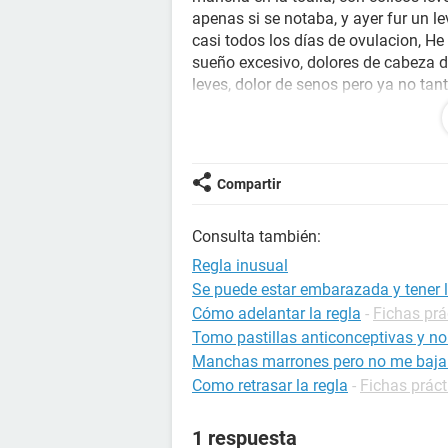
apenas si se notaba, y ayer fur un 
casi todos los días de ovulacion, He
sueño excesivo, dolores de cabeza d
leves, dolor de senos pero ya no ta
que antes. me hice una prueba caser
igual de mal, estaba esperando que
ver que es lo que tengo. Pero si alg
lo agradecería
Compartir
Consulta también:
Regla inusual
Se puede estar embarazada y tener l
Cómo adelantar la regla
-
Fichas prá
Tomo pastillas anticonceptivas y no
Manchas marrones pero no me baja 
Como retrasar la regla
-
Fichas práct
1 respuesta