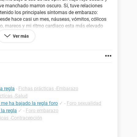
leve manchado marron oscuro. Sí, tuve relaciones
 tenido los principales síntomas de embarazo:
esde hace casi un mes, náuseas, vómitos, cólicos
nto, mareos y mi ritmo cardiaco esta más elevado
a con sangre pero salio negativo, pero me siento
Ver más
 se me pasen los manchados para ir al ginecólogo a
uien sabe algo o puede darme un consejo en serio se
a regla
-
Fichas prácticas -Embarazo
cticas -Salud
 me ha bajado la regla foro
✓
-
Foro sexualidad
la regla
✓
-
Foro embarazo
icas -Contracepción