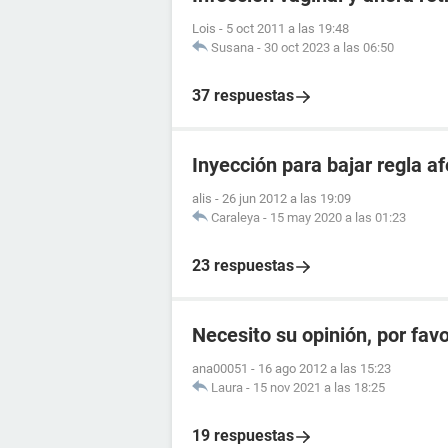
Lois
-
5 oct 2011 a las 19:48
Susana
-
30 oct 2023 a las 06:50
37 respuestas
Inyección para bajar regla 
alis
-
26 jun 2012 a las 19:09
Caraleya
-
15 may 2020 a las 01:23
23 respuestas
Necesito su opinión, por fav
ana00051
-
16 ago 2012 a las 15:23
Laura
-
15 nov 2021 a las 18:25
19 respuestas