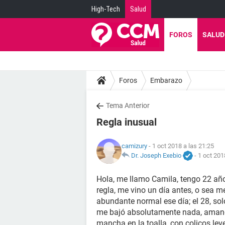
High-Tech
Salud
FOROS
SALUD
Foros
Embarazo
Tema Anterior
Regla inusual
camizury
- 1 oct 2018 a las 21:25
Dr. Joseph Exebio
-
1 oct 201
Hola, me llamo Camila, tengo 22 año
regla, me vino un día antes, o sea m
abundante normal ese día; el 28, s
me bajó absolutamente nada, amanec
mancha en la toalla, con colicos lev