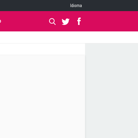
Idioma
O