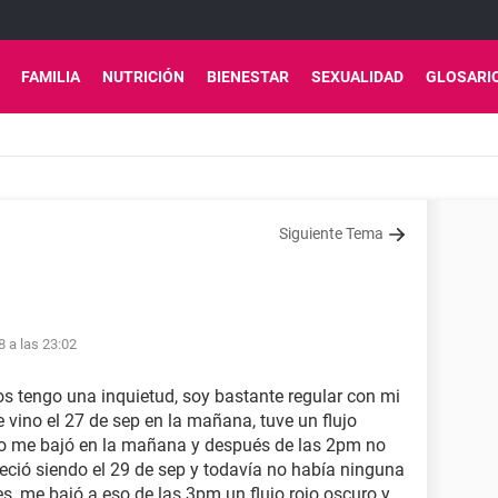
FAMILIA
NUTRICIÓN
BIENESTAR
SEXUALIDAD
GLOSARI
Siguiente Tema
8 a las 23:02
s tengo una inquietud, soy bastante regular con mi
e vino el 27 de sep en la mañana, tuve un flujo
olo me bajó en la mañana y después de las 2pm no
ió siendo el 29 de sep y todavía no había ninguna
es, me bajó a eso de las 3pm un flujo rojo oscuro y