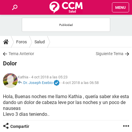
MENU
INICIO
FOROS
Foros
Salud
SALUD
Tema Anterior
Siguiente Tema
Dolor
FAMILIA
Kathia
- 4 oct 2018 a las 05:23
NUTRICIÓN
Dr. Joseph Exebio
-
4 oct 2018 a las 06:58
Hola, Buenas noches me llamo Kathia , quería saber xke esta
BIENESTAR
dando un dolor de cabeza leve por las noches y un poco de
nauseas
SEXUALIDAD
Llevo 3 días teniendo..
Compartir
GLOSARIO