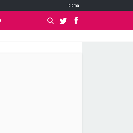
Idioma
O