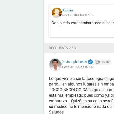
Shudani
4 oct 2018 a las 07:03
Doc puedo estar embarazada si he te
RESPUESTA 2 / 3
Dr. Joseph Exebio
16.358
4 oct 2018 a las 07:05
Lo que viene a ser la tocología en g
parto... en algunos lugares sin emb
TOCOGINECOLOGICA¨ algo asi como d
está mal empleado pues como ya dije,
embarazo... Quizá en su caso se ref
su médico no le mencionó nada del
Saludos