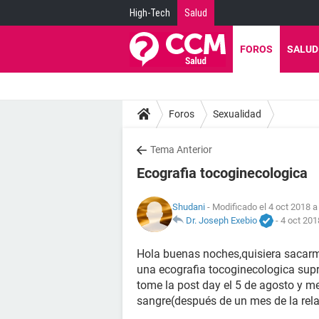
High-Tech
Salud
FOROS
SALUD
Foros
Sexualidad
Tema Anterior
Ecografia tocoginecologica
Shudani
- Modificado el 4 oct 2018 a
Dr. Joseph Exebio
-
4 oct 201
Hola buenas noches,quisiera sacar
una ecografia tocoginecologica supr
tome la post day el 5 de agosto y m
sangre(después de un mes de la rela