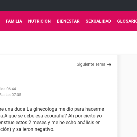
FAMILIA
NUTRICIÓN
BIENESTAR
SEXUALIDAD
GLOSARI
Siguiente Tema
 las 06:44
8 a las 07:05
me una duda.La ginecologa me dio para hacerme
a.A que se debe esa ecografia? Ah por cierto yo
enstrue estos 2 meses y me he echo análisis en
ción) y salieron negativo.