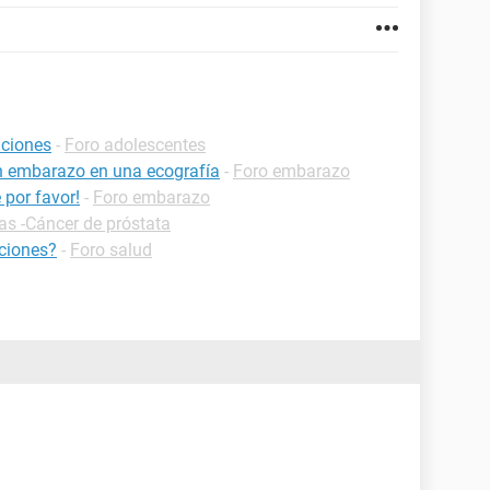
aciones
-
Foro adolescentes
n embarazo en una ecografía
-
Foro embarazo
por favor!
-
Foro embarazo
as -Cáncer de próstata
aciones?
-
Foro salud