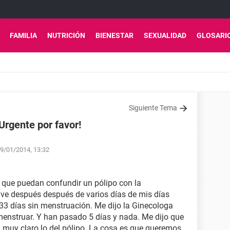
FAMILIA
NUTRICIÓN
BIENESTAR
SEXUALIDAD
GLOSARI
Siguiente Tema
Urgente por favor!
19/01/2014, 13:32
 que puedan confundir un pólipo con la
uve después después de varios días de mis días
33 días sin menstruación. Me dijo la Ginecologa
menstruar. Y han pasado 5 días y nada. Me dijo que
 muy claro lo del pólipo. La cosa es que queremos