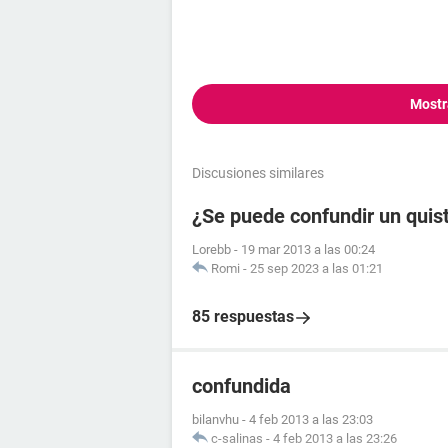
Mostr
Discusiones similares
¿Se puede confundir un quis
Lorebb
-
19 mar 2013 a las 00:24
Romi
-
25 sep 2023 a las 01:21
85 respuestas
confundida
bilanvhu
-
4 feb 2013 a las 23:03
c-salinas
-
4 feb 2013 a las 23:26