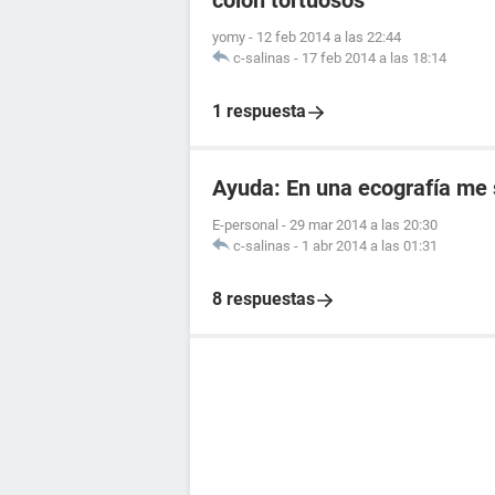
colon tortuosos
yomy
-
12 feb 2014 a las 22:44
c-salinas
-
17 feb 2014 a las 18:14
1 respuesta
Ayuda: En una ecografía me s
E-personal
-
29 mar 2014 a las 20:30
c-salinas
-
1 abr 2014 a las 01:31
8 respuestas