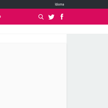
Idioma
O