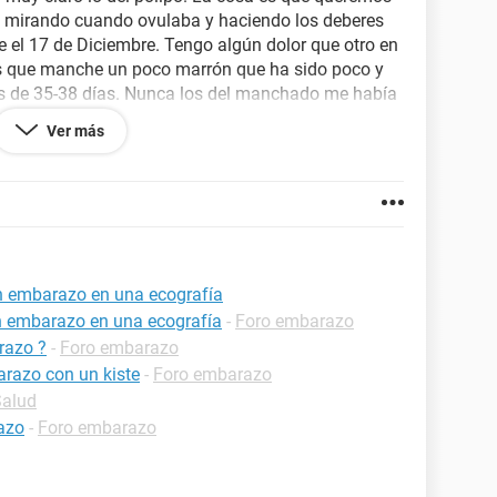
 mirando cuando ovulaba y haciendo los deberes
e el 17 de Diciembre. Tengo algún dolor que otro en
as que manche un poco marrón que ha sido poco y
gos de 35-38 días. Nunca los del manchado me había
esperanza que sea embarazo. Ya que yendo al
Ver más
 que era muy pronto, me imagino. Los días de ciclo
iembre deje pastillas anticonceptivas por
mbre me hicieron analítica y estaba todo
n embarazo en una ecografía
n embarazo en una ecografía
-
Foro embarazo
razo ?
-
Foro embarazo
razo con un kiste
-
Foro embarazo
Salud
razo
-
Foro embarazo