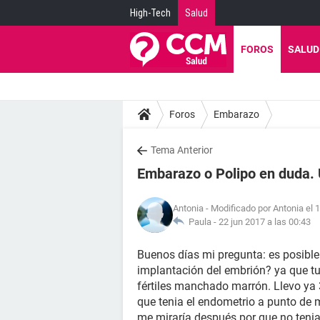
High-Tech
Salud
FOROS
SALUD
Foros
Embarazo
Tema Anterior
Embarazo o Polipo en duda. 
Antonia
- Modificado por Antonia el 
Paula -
22 jun 2017 a las 00:43
Buenos días mi pregunta: es posible
implantación del embrión? ya que t
fértiles manchado marrón. Llevo ya 
que tenia el endometrio a punto de 
me miraría después por que no tenia