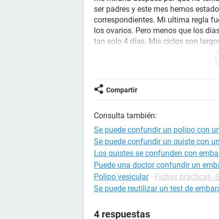
ser padres y este mes hemos estado
correspondientes. Mi ultima regla fu
los ovarios. Pero menos que los dí
tan solo 4 días. Mis ciclos son lar
pasado por eso estoy un poco con 
ginecólogo no me pudo ver nada por
los tengo tan largos por que en Sept
problemas hormonales, pero en dicie
Compartir
fenomenal.
Consulta también:
Le agraceceria que me ayudase.
Se puede confundir un polipo con u
Muchas Gracias
Se puede confundir un quiste con u
Los quistes se confunden con emba
Un saludo
Puede una doctor confundir un emba
Polipo vesicular
-
Fichas prácticas -
Se puede reutilizar un test de emba
4 respuestas