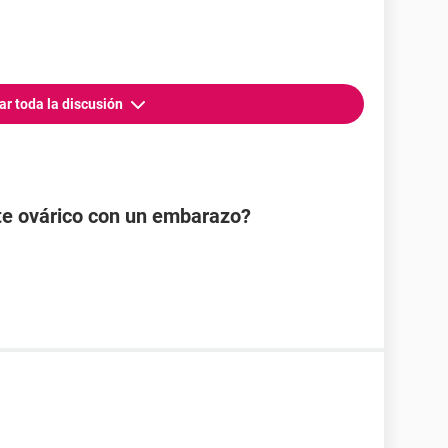
ar toda la discusión
te ovárico con un embarazo?