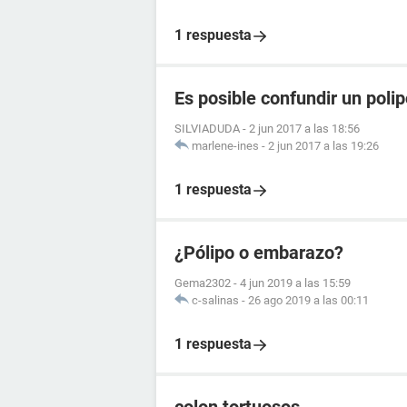
1 respuesta
Es posible confundir un pol
SILVIADUDA
-
2 jun 2017 a las 18:56
marlene-ines
-
2 jun 2017 a las 19:26
1 respuesta
¿Pólipo o embarazo?
Gema2302
-
4 jun 2019 a las 15:59
c-salinas
-
26 ago 2019 a las 00:11
1 respuesta