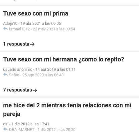
Tuve sexo con mi prima
Adejo10
-
19 abr 2021 a las 00:05
Ismael1312
-
23 may 2021 a las 09:54
1 respuesta
Tuve sexo con mi hermana ¿como lo repito?
usuario anónimo
-
14 abr 2019 a las 01:11
Safiro
-
25 ago 2020 a las 06:43
7 respuestas
me hice del 2 mientras tenia relaciones con mi
pareja
girl
-
1 dic 2012 a las 17:41
DRA. MARNET
-
1 dic 2012 a las 20:30