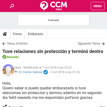
MENU
INICIO
FOROS
Foros
Embarazo
SALUD
Tema Anterior
Siguiente Tema
Tuve relaciones sin protección y terminó dentro
FAMILIA
Resuelto
NUTRICIÓN
Mary
- Modificado el 7 oct 2018 a las 23:22
Dr. Carlos Salinas
-
7 oct 2018 a las 01:23
BIENESTAR
Hola,
Quiero saber si puedo quedar embarazada si tuve
SEXUALIDAD
relaciomes sin proteccion y termino adentro en mi segundo
dia fertil nesesito me me respomdan porfavor gracias
GLOSARIO