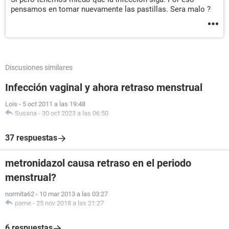
pensamos en tomar nuevamente las pastillas. Sera malo ?
Discusiones similares
Infección vaginal y ahora retraso menstrual
Lois
-
5 oct 2011 a las 19:48
Susana
-
30 oct 2023 a las 06:50
37 respuestas
metronidazol causa retraso en el periodo
menstrual?
normita62
-
10 mar 2013 a las 03:27
pame
-
25 nov 2018 a las 21:27
6 respuestas