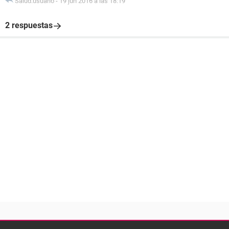
Salud.usuario
-
19 jun 2016 a las 18:19
2 respuestas