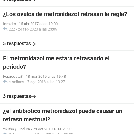
¿Los ovulos de metronidazol retrasan la regla?
tamidm
-
15 abr 2017 a las 19:00
222
-
24 feb 2020 a las 23:09
5 respuestas
El metronidazol me estara retrasando el
periodo?
Fer.acosta8
-
18 mar 2015 a las 19:48
c-salinas
-
7 ago 2018 a las 19:27
3 respuestas
¿el antibiótico metronidazol puede causar un
retraso mestrual?
xikitha @lindura
-
23 oct 2013 a las 21:37