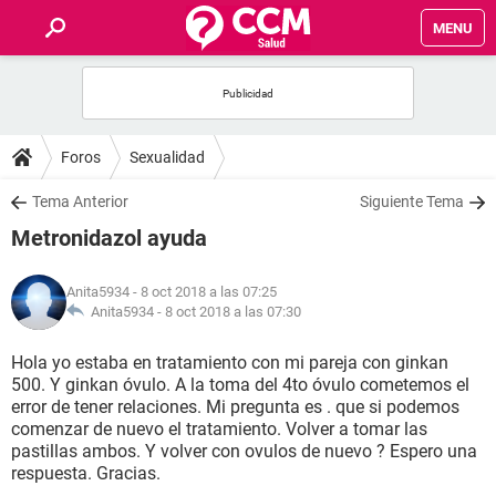
MENU
INICIO
FOROS
Foros
Sexualidad
SALUD
Tema Anterior
Siguiente Tema
Metronidazol ayuda
FAMILIA
Anita5934
- 8 oct 2018 a las 07:25
NUTRICIÓN
Anita5934 -
8 oct 2018 a las 07:30
Hola yo estaba en tratamiento con mi pareja con ginkan
BIENESTAR
500. Y ginkan óvulo. A la toma del 4to óvulo cometemos el
error de tener relaciones. Mi pregunta es . que si podemos
SEXUALIDAD
comenzar de nuevo el tratamiento. Volver a tomar las
pastillas ambos. Y volver con ovulos de nuevo ? Espero una
respuesta. Gracias.
GLOSARIO