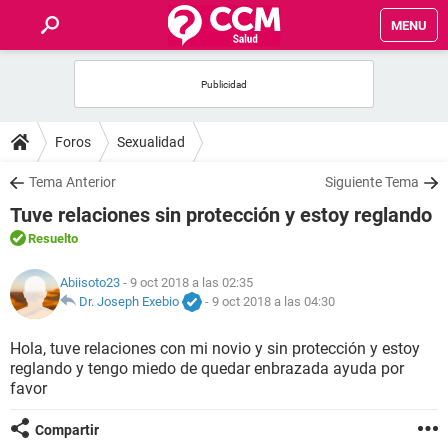
MENU
INICIO
FOROS
Foros
Sexualidad
SALUD
Tema Anterior
Siguiente Tema
Tuve relaciones sin protección y estoy reglando
FAMILIA
Resuelto
NUTRICIÓN
Abiisoto23
- 9 oct 2018 a las 02:35
Dr. Joseph Exebio
-
9 oct 2018 a las 04:30
BIENESTAR
Hola, tuve relaciones con mi novio y sin protección y estoy
reglando y tengo miedo de quedar enbrazada ayuda por
SEXUALIDAD
favor
Compartir
GLOSARIO