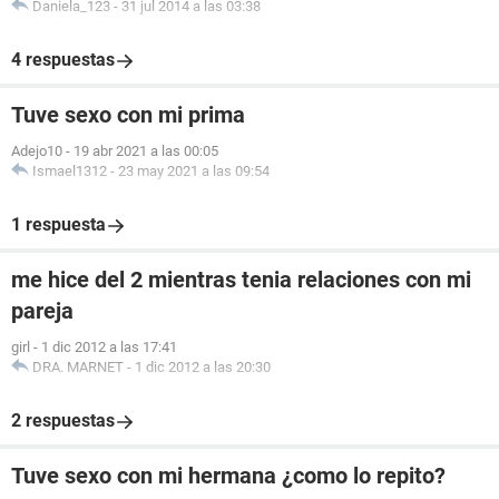
Daniela_123
-
31 jul 2014 a las 03:38
4 respuestas
Tuve sexo con mi prima
Adejo10
-
19 abr 2021 a las 00:05
Ismael1312
-
23 may 2021 a las 09:54
1 respuesta
me hice del 2 mientras tenia relaciones con mi
pareja
girl
-
1 dic 2012 a las 17:41
DRA. MARNET
-
1 dic 2012 a las 20:30
2 respuestas
Tuve sexo con mi hermana ¿como lo repito?