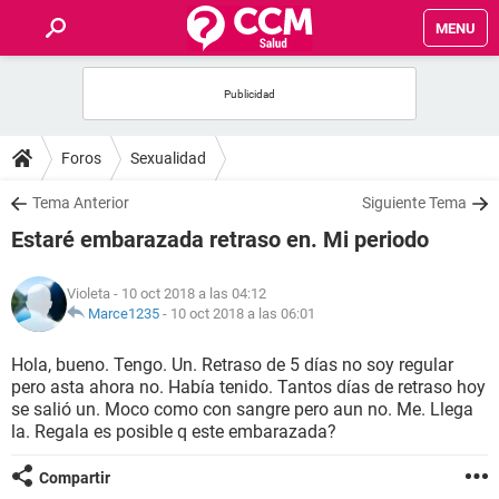
MENU
INICIO
FOROS
Foros
Sexualidad
SALUD
Tema Anterior
Siguiente Tema
Estaré embarazada retraso en. Mi periodo
FAMILIA
Violeta
- 10 oct 2018 a las 04:12
NUTRICIÓN
Marce1235
-
10 oct 2018 a las 06:01
Hola, bueno. Tengo. Un. Retraso de 5 días no soy regular
BIENESTAR
pero asta ahora no. Había tenido. Tantos días de retraso hoy
se salió un. Moco como con sangre pero aun no. Me. Llega
SEXUALIDAD
la. Regala es posible q este embarazada?
Compartir
GLOSARIO