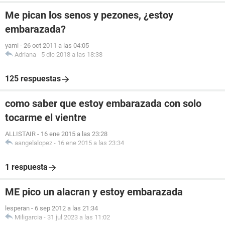
Me pican los senos y pezones, ¿estoy
embarazada?
yami
-
26 oct 2011 a las 04:05
Adriana
-
5 dic 2018 a las 18:38
125 respuestas
como saber que estoy embarazada con solo
tocarme el vientre
ALLISTAIR
-
16 ene 2015 a las 23:28
aangelalopez
-
16 ene 2015 a las 23:34
1 respuesta
ME pico un alacran y estoy embarazada
lesperan
-
6 sep 2012 a las 21:34
Miligarcia
-
31 jul 2023 a las 11:02