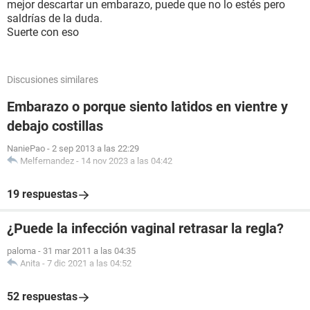
mejor descartar un embarazo, puede que no lo estés pero
saldrías de la duda.
Suerte con eso
Discusiones similares
Embarazo o porque siento latidos en vientre y
debajo costillas
NaniePao
-
2 sep 2013 a las 22:29
Melfernandez
-
14 nov 2023 a las 04:42
19 respuestas
¿Puede la infección vaginal retrasar la regla?
paloma
-
31 mar 2011 a las 04:35
Anita
-
7 dic 2021 a las 04:52
52 respuestas